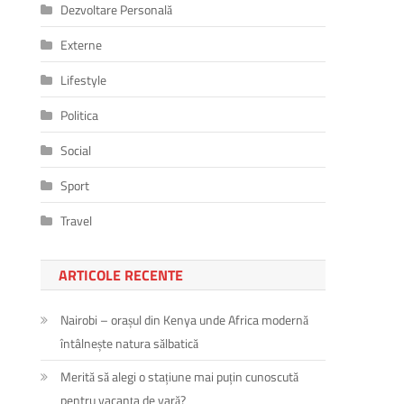
Dezvoltare Personală
Externe
Lifestyle
Politica
Social
Sport
Travel
ARTICOLE RECENTE
Nairobi – orașul din Kenya unde Africa modernă
întâlnește natura sălbatică
Merită să alegi o stațiune mai puțin cunoscută
pentru vacanța de vară?