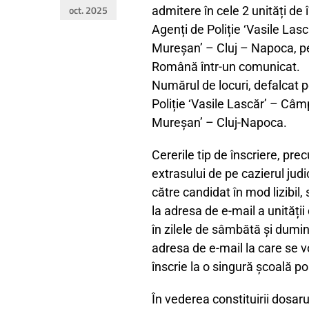
oct. 2025
admitere în cele 2 unități de
Agenți de Poliție ‘Vasile Las
Mureșan’ – Cluj – Napoca, pen
Română într-un comunicat.
Numărul de locuri, defalcat p
Poliție ‘Vasile Lascăr’ – Câm
Mureșan’ – Cluj-Napoca.
Cererile tip de înscriere, pr
extrasului de pe cazierul jud
către candidat în mod lizibil,
la adresa de e-mail a unități
în zilele de sâmbătă și dumini
adresa de e-mail la care se vo
înscrie la o singură școală po
În vederea constituirii dosar