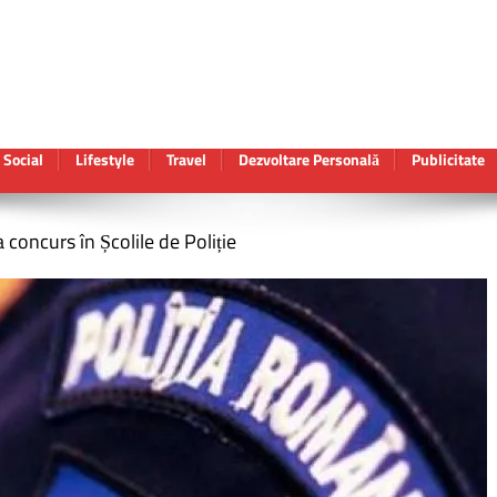
Social
Lifestyle
Travel
Dezvoltare Personală
Publicitate
 concurs în Școlile de Poliție