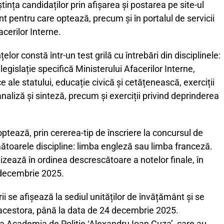
tința candidaților prin afișarea și postarea pe site-ul
ânt pentru care optează, precum și în portalul de servicii
acerilor Interne.
lor constă într-un test grilă cu întrebări din disciplinele:
egislație specifică Ministerului Afacerilor Interne,
ice ale statului, educație civică și cetățenească, exerciții
naliză și sinteză, precum și exerciții privind deprinderea
optează, prin cererea-tip de înscriere la concursul de
ătoarele discipline: limba engleză sau limba franceză.
zează în ordinea descrescătoare a notelor finale, în
 decembrie 2025.
ii se afișează la sediul unităților de învățământ și se
l acestora, până la data de 24 decembrie 2025.
 la Academia de Poliție ‘Alexandru Ioan Cuza’, care au