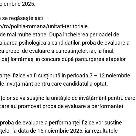
noiembrie 2025.
e se regăsește aici –
ro/politia-romana/unitati-teritoriale.
de mai multe etape. După încheierea perioadei de
valuarea psihologică a candidaților, proba de evaluare a
a probei de evaluare a cunoștințelor, iar, la final,
daților rămași în concurs după parcurgerea etapelor
ței fizice va fi susținută în perioada 7 – 12 noiembrie
 de învățământ pentru care candidatul a optat.
elor se va susține la unitățile de învățământ pentru care
i care au promovat proba de evaluare a performanței
proba de evaluare a performanței fizice vor susține
elor la data de 15 noiembrie 2025, iar rezultatele