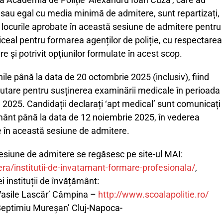
 sau egal cu media minimă de admitere, sunt repartizați,
 locurile aprobate în această sesiune de admitere pentru
iceal pentru formarea agenților de poliție, cu respectarea
are și potrivit opțiunilor formulate în acest scop.
nile până la data de 20 octombrie 2025 (inclusiv), fiind
ecrutare pentru susținerea examinării medicale în perioada
2025. Candidații declarați ‘apt medical’ sunt comunicați
ământ până la data de 12 noiembrie 2025, în vederea
te în această sesiune de admitere.
 sesiune de admitere se regăsesc pe site-ul MAI:
ra/institutii-de-invatamant-formare-profesionala/
,
ei instituții de învățământ:
‘Vasile Lascăr’ Câmpina –
http://www.scoalapolitie.ro/
‘Septimiu Mureșan’ Cluj-Napoca-