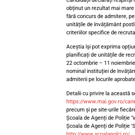
obținut un rezultat mai mare
fără concurs de admitere, pe
unitățile de învățământ postl
criteriilor specifice de recrut
Aceștia își pot exprima opțiu
planificați de unitățile de r
22 octombrie – 11 noiembrie 
nominal instituției de învăț
admiterii pe locurile aproba
Detalii cu privire la această
https://www.mai.gov.ro/carie
precum și pe site-urile fiecăr
Școala de Agenți de Poliție 
Școala de Agenți de Poliție 
http://www.scoalapolcj.ro/
.