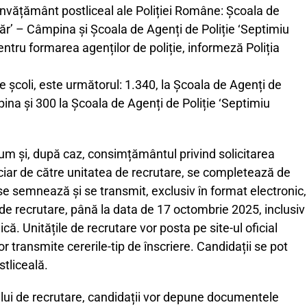
 învățământ postliceal ale Poliției Române: Școala de
căr’ – Câmpina și Școala de Agenți de Poliție ‘Septimiu
tru formarea agenților de poliție, informeză Poliția
e școli, este următorul: 1.340, la Școala de Agenți de
pina și 300 la Școala de Agenți de Poliție ‘Septimiu
ecum și, după caz, consimțământul privind solicitarea
iciar de către unitatea de recrutare, se completează de
 se semnează și se transmit, exclusiv în format electronic,
i de recrutare, până la data de 17 octombrie 2025, inclusiv
că. Unitățile de recrutare vor posta pe site-ul oficial
r transmite cererile-tip de înscriere. Candidații se pot
stliceală.
ului de recrutare, candidații vor depune documentele