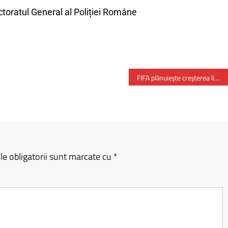
oratul General al Poliției Române
FIFA plănuieşte creşterea limitei de echipe pe ţară – la Cupa Mondială a Cluburilor
e obligatorii sunt marcate cu
*