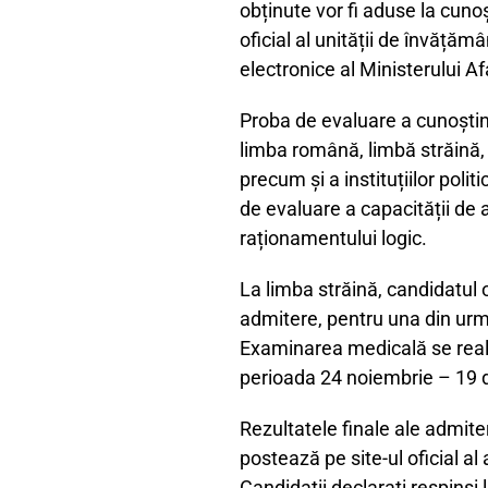
obținute vor fi aduse la cunoș
oficial al unității de învățăm
electronice al Ministerului Af
Proba de evaluare a cunoștințe
limba română, limbă străină, l
precum și a instituțiilor polit
de evaluare a capacității de a
raționamentului logic.
La limba străină, candidatul 
admitere, pentru una din urm
Examinarea medicală se reali
perioada 24 noiembrie – 19
Rezultatele finale ale admiter
postează pe site-ul oficial a
Candidații declarați respinși