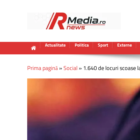
Actualitate
Politica
Sport
Externe
Prima pagină
»
Social
»
1.640 de locuri scoase la