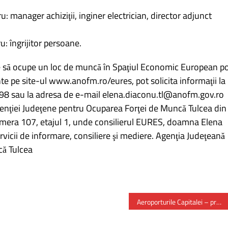
: manager achiziţii, inginer electrician, director adjunct
: îngrijitor persoane.
e să ocupe un loc de muncă în Spaţiul Economic European p
te pe site-ul www.anofm.ro/eures, pot solicita informaţii la
98 sau la adresa de e-mail elena.diaconu.tl@anofm.gov.ro
genţiei Judeţene pentru Ocuparea Forţei de Muncă Tulcea din
camera 107, etajul 1, unde consilierul EURES, doamna Elena
rvicii de informare, consiliere şi mediere. Agenţia Judeţeană
că Tulcea
Aeroporturile Capitalei – pregătite pentru iarnă