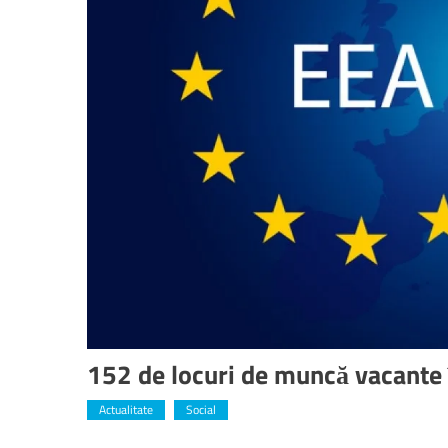
152 de locuri de muncă vacante 
Actualitate
Social