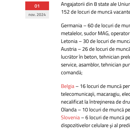
Angajatorii din 8 state ale Uni
Navigare
01
152 de locuri de muncă vacant
nov. 2024
în
Germania – 60 de locuri de munc
articole
metalelor, sudor MAG, operator 
Letonia – 30 de locuri de muncă
Austria – 26 de locuri de munc
lucrător în beton, tehnician prel
service, asamblor, tehnician pu
comandă;
Belgia
– 16 locuri de muncă pent
telecomunicaţii, macaragiu, elec
necalificat la întreţinerea de dr
Olanda – 10 locuri de muncă pent
Slovenia
– 6 locuri de muncă pen
dispozitivelor celulare şi al predic