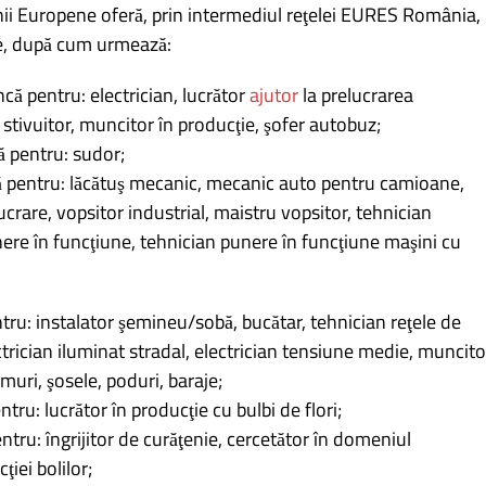
unii Europene oferă, prin intermediul reţelei EURES România,
e, după cum urmează:
ă pentru: electrician, lucrător
ajutor
la prelucrarea
stivuitor, muncitor în producţie, şofer autobuz;
 pentru: sudor;
ă pentru: lăcătuş mecanic, mecanic auto pentru camioane,
ucrare, vopsitor industrial, maistru vopsitor, tehnician
nere în funcţiune, tehnician punere în funcţiune maşini cu
ru: instalator şemineu/sobă, bucătar, tehnician reţele de
trician iluminat stradal, electrician tensiune medie, muncito
umuri, şosele, poduri, baraje;
ru: lucrător în producţie cu bulbi de flori;
tru: îngrijitor de curăţenie, cercetător în domeniul
ţiei bolilor;