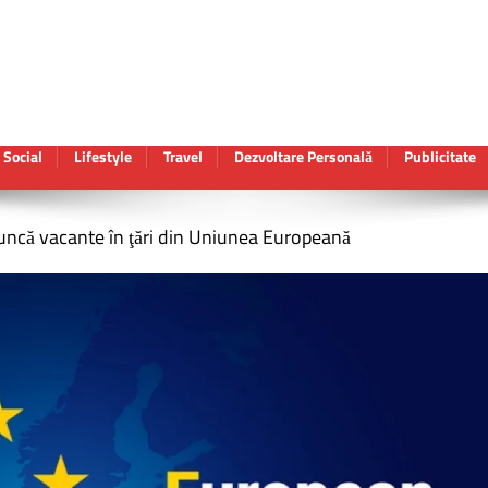
Social
Lifestyle
Travel
Dezvoltare Personală
Publicitate
uncă vacante în ţări din Uniunea Europeană