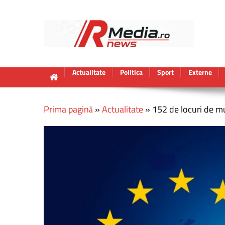
Actualitate
Politica
Sport
Externe
Prima pagină
»
Actualitate
»
152 de locuri de m