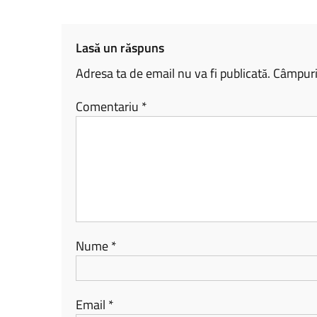
ok
nk
az
ă
Lasă un răspuns
Adresa ta de email nu va fi publicată.
Câmpuril
Comentariu
*
Nume
*
Email
*