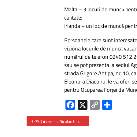
Malta – 3 locuri de muncă pentru
calitate;
Irlanda – un loc de muncă pentru
Persoanele care sunt interesat
viziona locurile de muncă vacan
numărul de telefon 0240 512 2
sau se pot prezenta la sediul A
strada Grigore Antipa, nr. 10, 
Eleonora Diaconu, le va oferi se
pentru Ocuparea Forţei de Mun
Fa
X
C
P
ce
o
ar
b
py
ta
PSD îi cere lui Nicolae Ciucă să-i solicite, pe linie politică, şefului SGG să desecretizeze deciziile privind „Palatul Împăratului”
o
Li
je