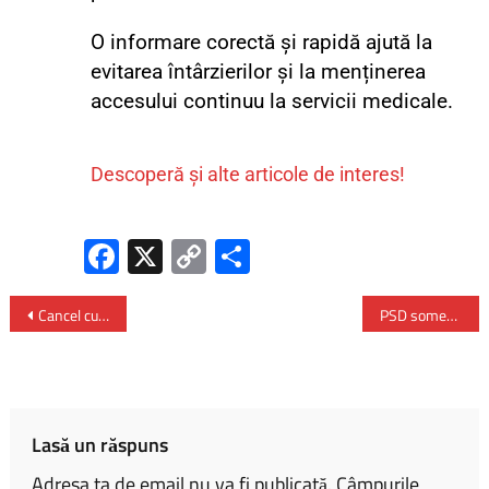
O informare corectă și rapidă ajută la
evitarea întârzierilor și la menținerea
accesului continuu la servicii medicale.
Descoperă și alte articole de interes!
Fa
X
C
P
ce
o
ar
b
py
ta
Cancel culture: ce înseamnă fenomenul și de ce generează controverse tot mai mari
PSD somează USR să înceteze “sabotarea” formării rapide a unui guvern funcţional
o
Li
je
ok
nk
az
ă
Lasă un răspuns
Adresa ta de email nu va fi publicată.
Câmpurile