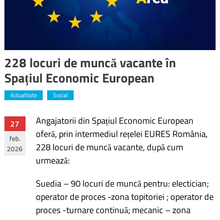
228 locuri de muncă vacante în
Spațiul Economic European
Actualitate
Social
Angajatorii din Spațiul Economic European
Navigare
27
oferă, prin intermediul rețelei EURES România,
feb.
în
228 locuri de muncă vacante, după cum
2026
urmează:
articole
Suedia – 90 locuri de muncă pentru: electician;
operator de proces -zona topitoriei ; operator de
proces -turnare continuă; mecanic – zona