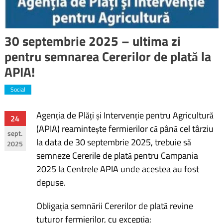
30 septembrie 2025 – ultima zi
pentru semnarea Cererilor de plată la
APIA!
Social
Agenția de Plăți și Intervenție pentru Agricultură
Navigare
24
(APIA) reamintește fermierilor că până cel târziu
sept.
în
la data de 30 septembrie 2025, trebuie să
2025
semneze Cererile de plată pentru Campania
articole
2025 la Centrele APIA unde acestea au fost
depuse.
Obligația semnării Cererilor de plată revine
tuturor fermierilor, cu excepția: