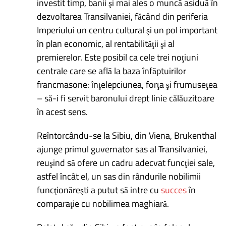
investit timp, banii şi mai ales o muncă asiduă în
dezvoltarea Transilvaniei, făcând din periferia
Imperiului un centru cultural şi un pol important
în plan economic, al rentabilităţii şi al
premierelor. Este posibil ca cele trei noţiuni
centrale care se află la baza înfăptuirilor
francmasone: înţelepciunea, forţa şi frumuseţea
– să-i fi servit baronului drept linie călăuzitoare
în acest sens.
Reîntorcându-se la Sibiu, din Viena, Brukenthal
ajunge primul guvernator sas al Transilvaniei,
reuşind să ofere un cadru adecvat funcţiei sale,
astfel încât el, un sas din rândurile nobilimii
funcţionăreşti a putut să intre cu
succes
în
comparaţie cu nobilimea maghiară.