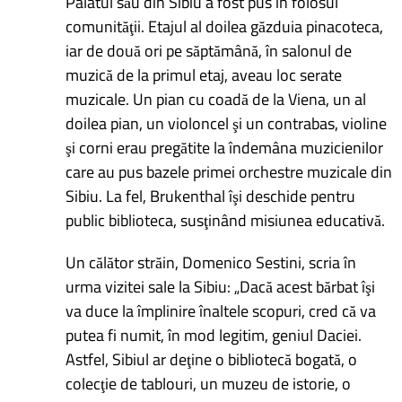
Palatul său din Sibiu a fost pus în folosul
comunităţii. Etajul al doilea găzduia pinacoteca,
iar de două ori pe săptămână, în salonul de
muzică de la primul etaj, aveau loc serate
muzicale. Un pian cu coadă de la Viena, un al
doilea pian, un violoncel şi un contrabas, violine
şi corni erau pregătite la îndemâna muzicienilor
care au pus bazele primei orchestre muzicale din
Sibiu. La fel, Brukenthal îşi deschide pentru
public biblioteca, susţinând misiunea educativă.
Un călător străin, Domenico Sestini, scria în
urma vizitei sale la Sibiu: „Dacă acest bărbat îşi
va duce la împlinire înaltele scopuri, cred că va
putea fi numit, în mod legitim, geniul Daciei.
Astfel, Sibiul ar deţine o bibliotecă bogată, o
colecţie de tablouri, un muzeu de istorie, o