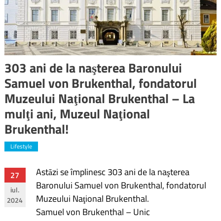
303 ani de la naşterea Baronului
Samuel von Brukenthal, fondatorul
Muzeului Naţional Brukenthal – La
mulţi ani, Muzeul Naţional
Brukenthal!
Lifestyle
Astăzi se împlinesc 303 ani de la naşterea
Navigare
27
Baronului Samuel von Brukenthal, fondatorul
iul.
în
Muzeului Naţional Brukenthal.
2024
Samuel von Brukenthal – Unic
articole