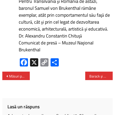
Pentru Transilvania şi România de astăzi,
baronul Samuel von Brukenthal rămâne
exemplar, atât prin comportamentul său faţă de
cultură, cât şi prin cel legat de dezvoltarea
economică, arhitecturală, artistică şi educativă.
Dr. Alexandru Constantin Chituţă
Comunicat de presă – Muzeul Naţional
Brukenthal
Fa
X
C
P
ce
o
ar
b
py
ta
Măsuri pentru desfăşurarea alegerilor prezidenţiale și parlamentare – aprobate de Guvern
Barack şi Michelle Obama anunţă că o susţin pe Kamala Harris pentru preşedinţia SUA
o
Li
je
ok
nk
az
ă
Lasă un răspuns