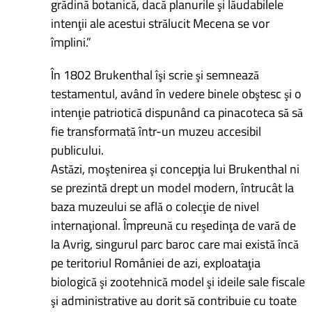
grădină botanică, dacă planurile şi lăudabilele
intenţii ale acestui strălucit Mecena se vor
împlini.”
În 1802 Brukenthal îşi scrie şi semnează
testamentul, având în vedere binele obştesc şi o
intenţie patriotică dispunând ca pinacoteca să să
fie transformată într-un muzeu accesibil
publicului.
Astăzi, moştenirea şi concepţia lui Brukenthal ni
se prezintă drept un model modern, întrucât la
baza muzeului se află o colecţie de nivel
internaţional. Împreună cu reşedinţa de vară de
la Avrig, singurul parc baroc care mai există încă
pe teritoriul României de azi, exploataţia
biologică şi zootehnică model şi ideile sale fiscale
şi administrative au dorit să contribuie cu toate