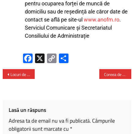
pentru ocuparea forței de muncă de
domiciliu sau de reședință ale căror date de
contact se află pe site-ul
www.anofm.ro
.
Serviciul Comunicare și Secretariatul
Consiliului de Administrație
Fa
X
C
P
ce
o
ar
b
py
ta
Locuri de muncă vacante în Spațiul Economic European
Coreea de Nord construiește un memorial pentru soldaţii căzuţi în războiul din Ucraina
o
Li
je
ok
nk
az
ă
Lasă un răspuns
Adresa ta de email nu va fi publicată.
Câmpurile
obligatorii sunt marcate cu
*