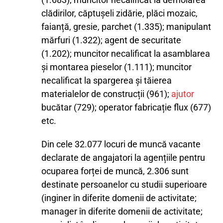
clădirilor, căptușeli zidărie, plăci mozaic,
faianță, gresie, parchet (1.335); manipulant
mărfuri (1.322); agent de securitate
(1.202); muncitor necalificat la asamblarea
și montarea pieselor (1.111); muncitor
necalificat la spargerea și tăierea
materialelor de construcții (961);
ajutor
bucătar (729); operator fabricație flux (677)
etc.
Din cele 32.077 locuri de muncă vacante
declarate de angajatori la agențiile pentru
ocuparea forței de muncă, 2.306 sunt
destinate persoanelor cu studii superioare
(inginer în diferite domenii de activitate;
manager în diferite domenii de activitate;