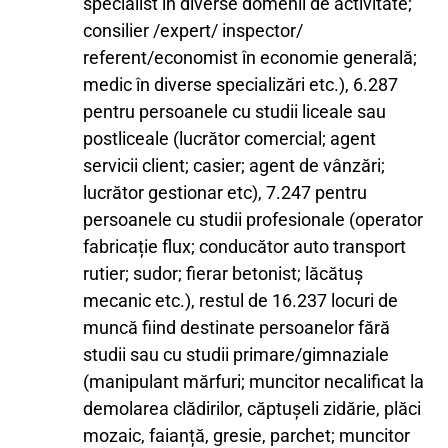
specialist în diverse domenii de activitate;
consilier /expert/ inspector/
referent/economist în economie generală;
medic în diverse specializări etc.), 6.287
pentru persoanele cu studii liceale sau
postliceale (lucrător comercial; agent
servicii client; casier; agent de vânzări;
lucrător gestionar etc), 7.247 pentru
persoanele cu studii profesionale (operator
fabricație flux; conducător auto transport
rutier; sudor; fierar betonist; lăcătuș
mecanic etc.), restul de 16.237 locuri de
muncă fiind destinate persoanelor fără
studii sau cu studii primare/gimnaziale
(manipulant mărfuri; muncitor necalificat la
demolarea clădirilor, căptușeli zidărie, plăci
mozaic, faianță, gresie, parchet; muncitor