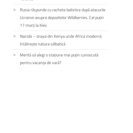
Rusia răspunde cu rachete balistice după atacurile
Ucrainei asupra depozitelor Wildberries. Cel puțin
17 morți la Kiev
Nairobi – orașul din Kenya unde Africa modernă
întâlnește natura sălbatică
Merită să alegi o stațiune mai puțin cunoscută
pentru vacanța de vară?