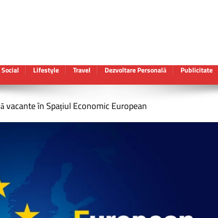
Social
Lifestyle
Travel
Dezvoltare Personală
Publicitate
ă vacante în Spațiul Economic European