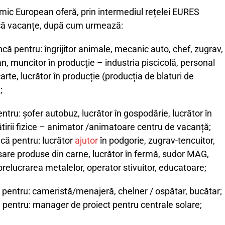
omic European oferă, prin intermediul rețelei EURES
că vacanțe, după cum urmează:
ă pentru: îngrijitor animale, mecanic auto, chef, zugrav,
an, muncitor în producție – industria piscicolă, personal
carte, lucrător în producție (producția de blaturi de
;
ntru: șofer autobuz, lucrător în gospodărie, lucrător în
ătirii fizice – animator /animatoare centru de vacanță;
că pentru: lucrător
ajutor
în podgorie, zugrav-tencuitor,
sare produse din carne, lucrător în fermă, sudor MAG,
a prelucrarea metalelor, operator stivuitor, educatoare;
 pentru: cameristă/menajeră, chelner / ospătar, bucătar;
pentru: manager de proiect pentru centrale solare;