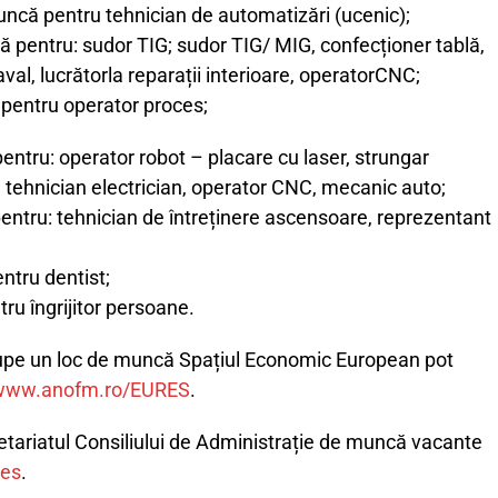
ncă pentru tehnician de automatizări (ucenic);
ă pentru: sudor TIG; sudor TIG/ MIG, confecționer tablă,
naval, lucrătorla reparații interioare, operatorCNC;
pentru operator proces;
entru: operator robot – placare cu laser, strungar
 tehnician electrician, operator CNC, mecanic auto;
entru: tehnician de întreținere ascensoare, reprezentant
ntru dentist;
ru îngrijitor persoane.
upe un loc de muncă Spațiul Economic European pot
www.anofm.ro/EURES
.
etariatul Consiliului de Administrație de muncă vacante
es
.