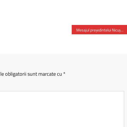
Mesajul președintelui Nicușor Dan – cu prilejul Zilei Drapelului Național
e obligatorii sunt marcate cu
*