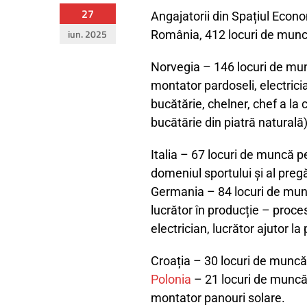
27
Angajatorii din Spațiul Econ
iun. 2025
România, 412 locuri de mun
Norvegia – 146 locuri de munc
montator pardoseli, electrici
bucătărie, chelner, chef a la 
bucătărie din piatră naturală)
Italia – 67 locuri de muncă pe
domeniul sportului și al preg
Germania – 84 locuri de mun
lucrător în producție – proce
electrician, lucrător ajutor l
Croația – 30 locuri de muncă
Polonia
– 21 locuri de muncă 
montator panouri solare.