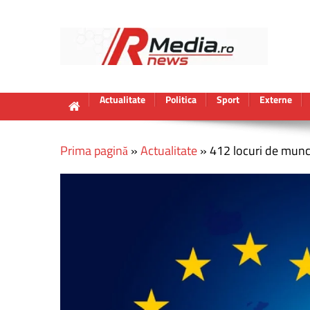
Actualitate
Politica
Sport
Externe
Prima pagină
»
Actualitate
»
412 locuri de munc