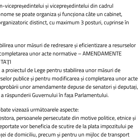
m-vicepreședintelui și vicepreşedintelui din cadrul
tonome se poate organiza și funcționa câte un cabinet,
rganizatoric distinct, cu maximum 3 posturi, cuprinse în
lirea unor măsuri de redresare și eficientizare a resurselor
 și completarea unor acte normative – AMENDAMENTE
TAȚI
 a proiectul de Lege pentru stabilirea unor măsuri de
urselor publice și pentru modificarea și completarea unor acte
i aprobării unor amendamente depuse de senatori și deputați,
 a răspunderii Guvernului în fața Parlamentului.
bate vizează următoarele aspecte:
estora, persoanele persecutate din motive politice, etnice și
deportate vor beneficia de scutire de la plata impozitului pe
inței de domiciliu, precum și pentru un mijloc de transport