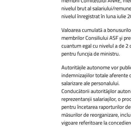
membrii Comitetului ANRE, membr
nivelul brut al salariului/remun
nivelul înregistrat în luna iulie 
Valoarea cumulată a bonusurilo
membrilor Consiliului ASF şi pr
cuantum egal cu nivelul a de 2 o
pentru funcţia de ministru.
Autoritățile autonome vor public
indemnizațiilor totale aferente c
salarizare ale personalului.
Conducătorii autorităţilor auton
reprezentanții salariaților, o pro
pentru încetarea raporturilor de
măsurilor de reorganizare, inclus
vigoare referitoare la concedier