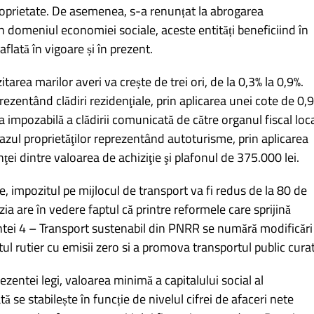
roprietate. De asemenea, s-a renunțat la abrogarea
în domeniul economiei sociale, aceste entități beneficiind în
aflată în vigoare și în prezent.
rea marilor averi va crește de trei ori, de la 0,3% la 0,9%.
eprezentând clădiri rezidenţiale, prin aplicarea unei cote de 0,
a impozabilă a clădirii comunicată de către organul fiscal loc
cazul proprietăţilor reprezentând autoturisme, prin aplicarea
ţei dintre valoarea de achiziţie şi plafonul de 375.000 lei.
e, impozitul pe mijlocul de transport va fi redus de la 80 de
izia are în vedere faptul că printre reformele care sprijină
ntei 4 – Transport sustenabil din PNRR se numără modificări
ul rutier cu emisii zero si a promova transportul public curat
rezentei legi, valoarea minimă a capitalului social al
ă se stabilește în funcție de nivelul cifrei de afaceri nete