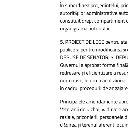
În subordinea preşedintelui, pri
autorităților administrative au
constituit drept compartiment o
organigrama autorității.
5. PROIECT DE LEGE pentru stabi
publice și pentru modificarea
DEPUSE DE SENATORI ȘI DEPU
Guvernul a aprobat forma finală
redresare și eficientizare a res
normative, în urma analizării ș
în cadrul procedurii de angajare
Principalele amendamente apro
Veteranii de război, văduvele ac
rasiale, prizonierii, persoanele 
clădirea și terenul aferent locu