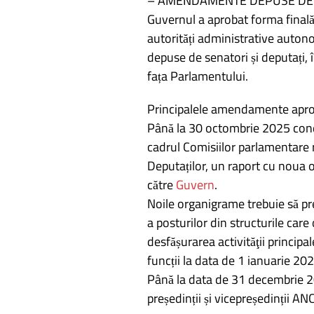
– AMENDAMENTE DEPUSE DE 
Guvernul a aprobat forma finală 
autorități administrative auton
depuse de senatori și deputați, 
fața Parlamentului.
Principalele amendamente apro
Până la 30 octombrie 2025 con
cadrul Comisiilor parlamentare 
Deputaților, un raport cu noua 
către
Guvern
.
Noile organigrame trebuie să pr
a posturilor din structurile care
desfășurarea activităţii principa
funcții la data de 1 ianuarie 202
Până la data de 31 decembrie 2
președinții și vicepreședinții 