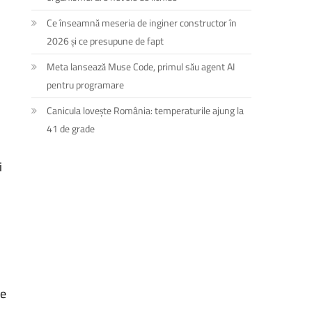
Ce înseamnă meseria de inginer constructor în
2026 și ce presupune de fapt
Meta lansează Muse Code, primul său agent AI
pentru programare
Canicula lovește România: temperaturile ajung la
41 de grade
i
me