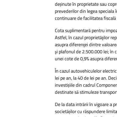
deținute în proprietate sau cop
prevederilor din legea speciala 
continuare de facilitatea fiscală 
Cota suplimentară pentru impozita
Astfel, în cazul proprietăţilor r
asupra diferenţei dintre valoare
şi plafonul de 2.500.000 lei; în 
unei cote de 0,9% asupra diferen
În cazul autovehiculelor electric
lei pe an, la 40 de lei pe an. Dec
investițiile din cadrul Compone
destinate să stimuleze transport
De la data intrării în vigoare a p
societăților cu răspundere limitat