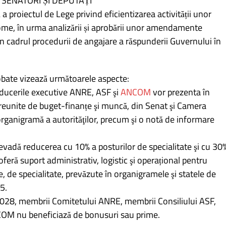
SENATORI ȘI DEPUTAȚI
a proiectul de Lege privind eficientizarea activității unor
ome, în urma analizării și aprobării unor amendamente
în cadrul procedurii de angajare a răspunderii Guvernului în
bate vizează următoarele aspecte:
ducerile executive ANRE, ASF şi
ANCOM
vor prezenta în
reunite de buget-finanțe şi muncă, din Senat şi Camera
organigramă a autorităţilor, precum şi o notă de informare
evadă reducerea cu 10% a posturilor de specialitate şi cu 30
 oferă suport administrativ, logistic şi operațional pentru
le, de specialitate, prevăzute în organigramele şi statele de
5.
028, membrii Comitetului ANRE, membrii Consiliului ASF,
ANCOM nu beneficiază de bonusuri sau prime.