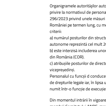
Organigramele autorităţilor aut
privire la normativul de personal,
296/2023 privind unele măsuri fi
României pe termen lung, cu modi
criterii:
a) numărul posturilor din structu
autonome reprezintă cel mult 20
b) este interzisă includerea uno
din România (COR).
c) atribuțiile posturilor de direc
vicepreședinți.
Personalul cu funcții d conducer
de drepturile legale iar, în lip
numit într-o funcție de execuție 
Din momentul intrării în vigoar