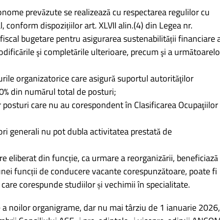
onome prevăzute se realizează cu respectarea regulilor cu
 conform dispozițiilor art. XLVII alin.(4) din Legea nr.
scal bugetare pentru asigurarea sustenabilității financiare 
ficările şi completările ulterioare, precum şi a următoarelo
rile organizatorice care asigură suportul autorităţilor
% din numărul total de posturi;
r posturi care nu au corespondent în Clasificarea Ocupaţiilor
tori generali nu pot dubla activitatea prestată de
e eliberat din funcție, ca urmare a reorganizării, beneficiază
sa unei funcții de conducere vacante corespunzătoare, poate fi
care corespunde studiilor și vechimii în specialitate.
e a noilor organigrame, dar nu mai târziu de 1 ianuarie 2026,