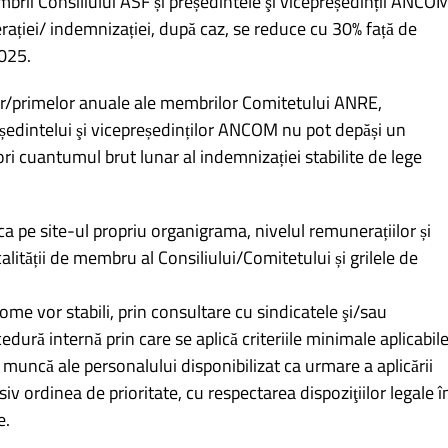
ii Consiliului ASF și președintele şi vicepreședinții ANCOM
erației/ indemnizației, după caz, se reduce cu 30% față de
2025.
r/primelor anuale ale membrilor Comitetului ANRE,
eședintelui şi vicepreședinților ANCOM nu pot depăși un
ri cuantumul brut lunar al indemnizației stabilite de lege
a pe site-ul propriu organigrama, nivelul remunerațiilor și
alității de membru al Consiliului/Comitetului și grilele de
ome vor stabili, prin consultare cu sindicatele şi/sau
cedură internă prin care se aplică criteriile minimale aplicabil
 muncă ale personalului disponibilizat ca urmare a aplicării
iv ordinea de prioritate, cu respectarea dispoziţiilor legale î
e.