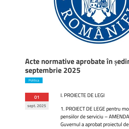
Acte normative aprobate în ședi
septembrie 2025
Politica
I. PROIECTE DE LEGI
Navigare
01
sept. 2025
în
1. PROIECT DE LEGE pentru mod
pensiilor de serviciu – AME
articole
Guvernul a aprobat proiectul de