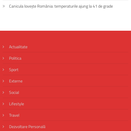
Canicula lovește România: temperaturile ajung la 41 de grade
Actualitate
Politica
Sport
Externe
Social
Lifestyle
Travel
Dezvoltare Personală