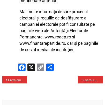
menționate anterior.
Mai multe informații despre procesul
electoral și regulile de desfășurare a
campaniei electorale pot fi consultate pe
paginile web ale Autorității Electorale
Permanente, www.roaep.ro și
www.finantarepartide.ro, dar și pe paginile
de social media ale instituției.
Fa
X
C
P
ce
o
ar
b
py
ta
Premierul Ciolacu la Conferința „România și OCDE – Principalul proiect de țară după NATO, UE și Schengen”
Guvernul va proteja companiile româneşti de efectul tarifelor vamale anunțate de Donald Trump
o
Li
je
ok
nk
az
ă