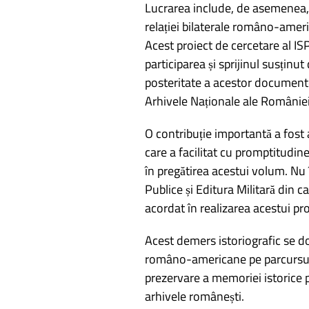
Lucrarea include, de asemenea, 
relației bilaterale româno-americ
Acest proiect de cercetare al I
participarea și sprijinul susținu
posteritate a acestor documente
Arhivele Naționale ale României
O contribuție importantă a fost
care a facilitat cu promptitudi
în pregătirea acestui volum. Nu 
Publice și Editura Militară din c
acordat în realizarea acestui pro
Acest demers istoriografic se do
româno-americane pe parcursul s
prezervare a memoriei istorice p
arhivele românești.