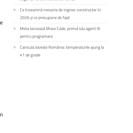
Ce înseamnă meseria de inginer constructor în
2026 și ce presupune de fapt
de
Meta lansează Muse Code, primul său agent AI
pentru programare
Canicula lovește România: temperaturile ajung la
41 de grade
an