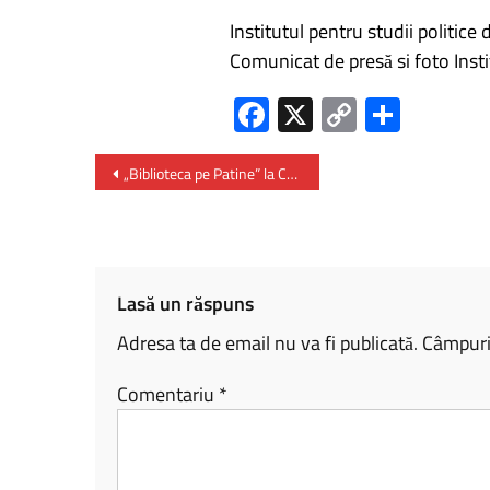
Institutul pentru studii politice d
Comunicat de presă si foto Instit
Fa
X
C
P
ce
o
ar
b
py
ta
„Biblioteca pe Patine” la CARO IceLand – primul patinoar cu identitate culturală din Capitală
o
Li
je
ok
nk
az
ă
Lasă un răspuns
Adresa ta de email nu va fi publicată.
Câmpuril
Comentariu
*