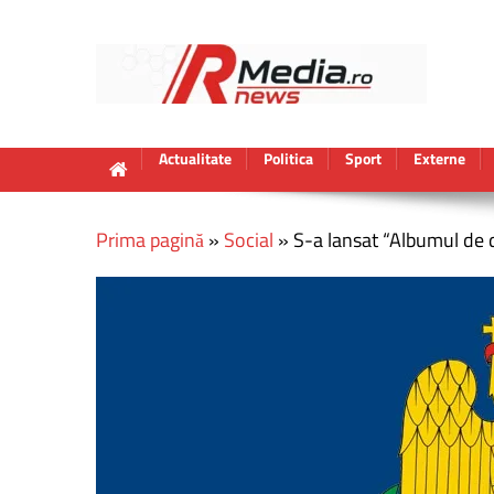
Actualitate
Politica
Sport
Externe
Prima pagină
»
Social
»
S-a lansat “Albumul de 