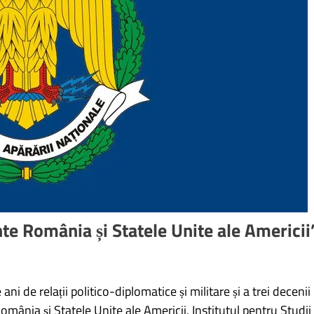
e România și Statele Unite ale Americii
ani de relații politico-diplomatice și militare și a trei decenii
omânia și Statele Unite ale Americii, Institutul pentru Studii