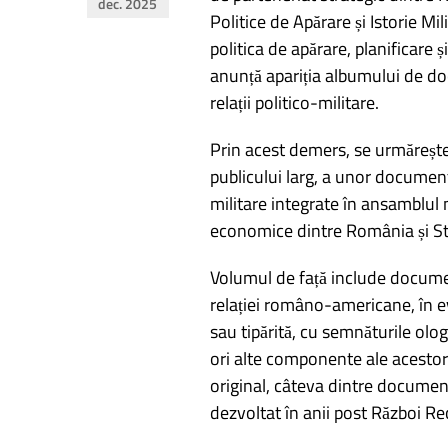
dec. 2025
în
Politice de Apărare și Istorie M
politica de apărare, planificare ș
articole
anunță apariția albumului de do
relații politico-militare.
Prin acest demers, se urmărește p
publicului larg, a unor documen
militare integrate în ansamblul m
economice dintre România și Sta
Volumul de față include documen
relației româno-americane, în ev
sau tipărită, cu semnăturile olog
ori alte componente ale acestora
original, câteva dintre documen
dezvoltat în anii post Război Re