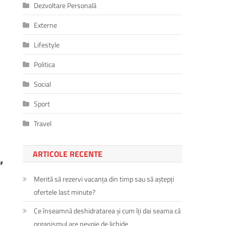
Dezvoltare Personală
Externe
Lifestyle
Politica
Social
Sport
Travel
ARTICOLE RECENTE
”
Merită să rezervi vacanța din timp sau să aștepți
ofertele last minute?
Ce înseamnă deshidratarea și cum îți dai seama că
organismul are nevoie de lichide