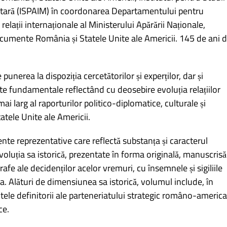
ilitară (ISPAIM) în coordonarea Departamentului pentru
i relații internaționale al Ministerului Apărării Naționale,
cumente România și Statele Unite ale Americii. 145 de ani 
unerea la dispoziția cercetătorilor și experților, dar și
te fundamentale reflectând cu deosebire evoluția relațiilor
ai larg al raporturilor politico-diplomatice, culturale și
tele Unite ale Americii.
te reprezentative care reflectă substanța și caracterul
oluția sa istorică, prezentate în forma originală, manuscrisă
rafe ale decidenților acelor vremuri, cu însemnele și sigiliile
. Alături de dimensiunea sa istorică, volumul include, în
tele definitorii ale parteneriatului strategic româno-americ
ce.