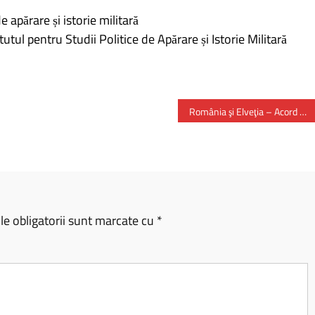
e apărare și istorie militară
utul pentru Studii Politice de Apărare și Istorie Militară
România şi Elveţia – Acord de parteneriat pentru creşterea capacităţii de răspuns la dezastre
e obligatorii sunt marcate cu
*