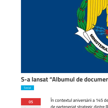
S-a lansat “Albumul de document
Social
În contextul aniversării a 145 de 
Navigare
05
de parteneriat strategic dintre R