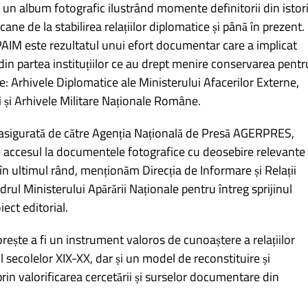
un album fotografic ilustrând momente definitorii din istor
ane de la stabilirea relațiilor diplomatice și până în prezent.
SPAIM este rezultatul unui efort documentar care a implicat
t din partea instituțiilor ce au drept menire conservarea pentr
: Arhivele Diplomatice ale Ministerului Afacerilor Externe,
 și Arhivele Militare Naționale Române.
 asigurată de către Agenția Națională de Presă AGERPRES,
ne accesul la documentele fotografice cu deosebire relevante
în ultimul rând, menționăm Direcția de Informare și Relații
adrul Ministerului Apărării Naționale pentru întreg sprijinul
iect editorial.
rește a fi un instrument valoros de cunoaștere a relațiilor
ecolelor XIX-XX, dar și un model de reconstituire și
rin valorificarea cercetării și surselor documentare din