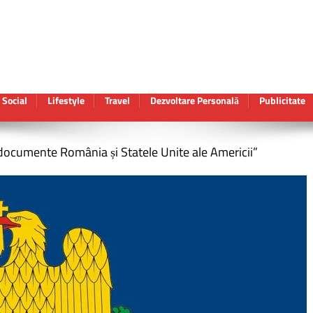
Social
Lifestyle
Travel
Dezvoltare Personală
Publicitate
documente România și Statele Unite ale Americii”