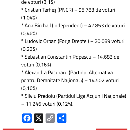
de voturi (3,1%)
* Cristian Terheş (PNCR) – 95.783 de voturi
(1,04%)
* Ana Birchall (independent) – 42.853 de voturi
(0,46%)
* Ludovic Orban (Forţa Dreptei) – 20.089 voturi
(0,22%)
* Sebastian Constantin Popescu – 14.683 de
voturi (0,16%)
* Alexandra Păcuraru (Partidul Alternativa
pentru Demnitate Naţională) – 14.502 voturi
(0,16%)
* Silviu Predoiu (Partidul Liga Acţiunii Naţionale)
– 11.246 voturi (0,12%).
Fa
X
C
P
ce
o
ar