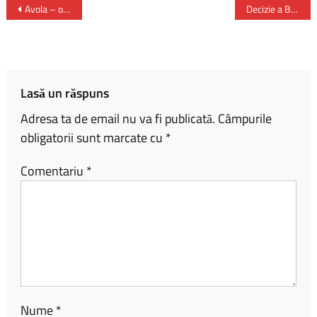
b
py
ta
Avola – orașul migdalelor
Decizie a Biroului Electoral Central
o
Li
je
ok
nk
az
ă
Lasă un răspuns
Adresa ta de email nu va fi publicată.
Câmpurile
obligatorii sunt marcate cu
*
Comentariu
*
Nume
*