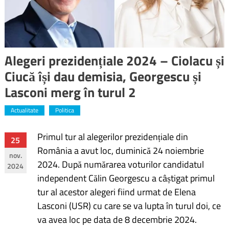
Alegeri prezidențiale 2024 – Ciolacu și
Ciucă își dau demisia, Georgescu și
Lasconi merg în turul 2
Actualitate
Politica
Primul tur al alegerilor prezidențiale din
Navigare
25
România a avut loc, duminică 24 noiembrie
nov.
în
2024. După numărarea voturilor candidatul
2024
independent Călin Georgescu a câștigat primul
articole
tur al acestor alegeri fiind urmat de Elena
Lasconi (USR) cu care se va lupta în turul doi, ce
va avea loc pe data de 8 decembrie 2024.