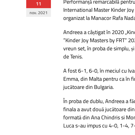
Performanță remarcabilă pentru
Navigare
11
International Master Kinder Jo
nov. 2021
în
organizat la Manacor Rafa Nada
articole
Andreea a câștigat în 2020 „Kin
”Kinder Joy Masters by FRT” 2020
vreun set, în proba de simplu, ș
de Tenis.
A fost 6-1, 6-0, în meciul cu Iv
Emma, din Malta pentru ca în fin
jucătoare din Bulgaria.
În proba de dublu, Andreea a fă
finala a avut două jucătoare din 
formată din Ana Chindris si Mo
Luca s-au impus cu 4-0, 1-4, 7