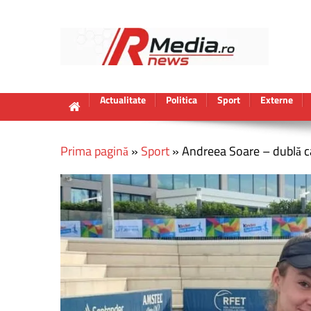
Actualitate
Politica
Sport
Externe
Prima pagină
»
Sport
»
Andreea Soare – dublă c