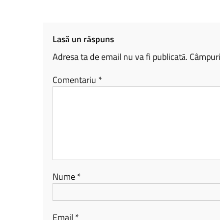
o
Li
je
ok
nk
az
ă
Lasă un răspuns
Adresa ta de email nu va fi publicată.
Câmpuril
Comentariu
*
Nume
*
Email
*