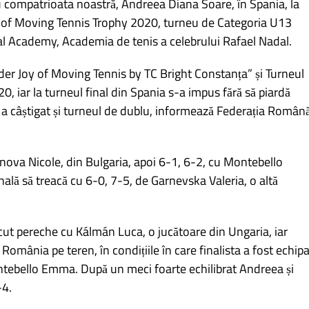
 compatrioata noastră, Andreea Diana Soare, în Spania, la
y of Moving Tennis Trophy 2020, turneu de Categoria U13
l Academy, Academia de tenis a celebrului Rafael Nadal.
der Joy of Moving Tennis by TC Bright Constanța” și Turneul
, iar la turneul final din Spania s-a impus fără să piardă
i a câștigat și turneul de dublu, informează Federația Român
anova Nicole, din Bulgaria, apoi 6-1, 6-2, cu Montebello
ală să treacă cu 6-0, 7-5, de Garnevska Valeria, o altă
cut pereche cu Kálmán Luca, o jucătoare din Ungaria, iar
România pe teren, în condițiile în care finalista a fost echip
ntebello Emma. După un meci foarte echilibrat Andreea și
-4.