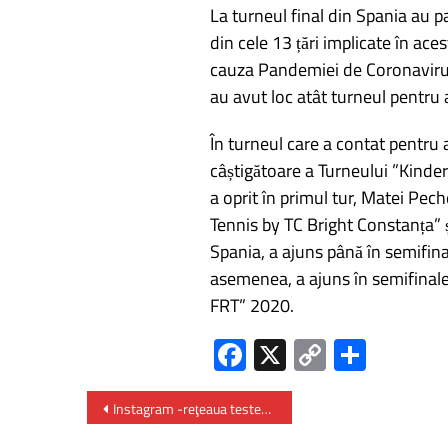
La turneul final din Spania au pa
din cele 13 țări implicate în ace
cauza Pandemiei de Coronavirus
au avut loc atât turneul pentru 
În turneul care a contat pentru
câștigătoare a Turneului ”Kinder
a oprit în primul tur, Matei Pec
Tennis by TC Bright Constanța” ș
Spania, a ajuns până în semifina
asemenea, a ajuns în semifinale
FRT” 2020.
Fa
X
C
P
ce
o
ar
b
py
ta
Instagram -reţeaua testează abonamentul plătit pentru urmărirea influencerilor