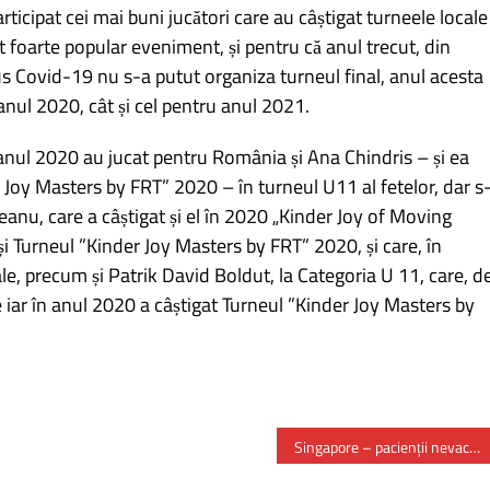
rticipat cei mai buni jucători care au câștigat turneele locale
st foarte popular eveniment, și pentru că anul trecut, din
 Covid-19 nu s-a putut organiza turneul final, anul acesta
anul 2020, cât și cel pentru anul 2021.
 anul 2020 au jucat pentru România și Ana Chindris – și ea
 Joy Masters by FRT” 2020 – în turneul U11 al fetelor, dar s
heanu, care a câștigat și el în 2020 „Kinder Joy of Moving
i Turneul ”Kinder Joy Masters by FRT” 2020, și care, în
le, precum și Patrik David Boldut, la Categoria U 11, care, d
 iar în anul 2020 a câștigat Turneul ”Kinder Joy Masters by
Singapore – pacienții nevaccinați, puși să-și plătească cheltuielile de spitalizare