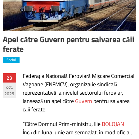
Apel către Guvern pentru salvarea căii
ferate
Social
Federația Națională Feroviară Mișcare Comercial
Navigare
23
Vagoane (FNFMCV), organizație sindicală
oct.
în
reprezentativă la nivelul sectorului feroviar,
2025
lansează un apel către
Guvern
pentru salvarea
articole
căii ferate.
“Către Domnul Prim-ministru, Ilie
BOLOJAN
Încă din luna iunie am semnalat, în mod oficial,