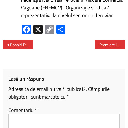
Vagoane (FNFMCV) -Organizație sindicală
reprezentativă la nivelul sectorului feroviar.
Fa
X
C
P
ce
o
ar
b
py
ta
Donald Trump a cerut organizației teroriste Hamas să se dezarmeze
Premiere literare românești la Târgul de Carte de la Cracovia
o
Li
je
ok
nk
az
ă
Lasă un răspuns
Adresa ta de email nu va fi publicată.
Câmpurile
obligatorii sunt marcate cu
*
Comentariu
*