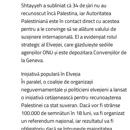
Shtayyeh a subliniat că 34 de țări nu au
recunoscut încă Palestina, iar Autoritatea
Palestiniană este în contact direct cu acestea
pentru a le convinge să se alăture valului de
susținere internațională. El a evidențiat rolul
strategic al Elveției, care găzduiește sediile
agențiilor ONU și este depozitara Convențiilor de
la Geneva.
Inițiativă populară în Elveția
În paralel, o coaliție de organizații
neguvernamentale și politicieni elvețieni a lansat
o inițiativă cetățenească pentru recunoașterea
Palestinei ca stat suveran. Dacă vor fi strânse
100.000 de semnături în 18 luni, va fi organizat
un referendum național, iar rezultatul va fi
obligatoriu dacă se întrunește majoritatea