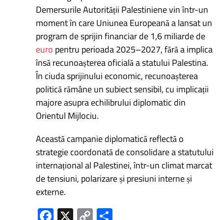
Demersurile Autorității Palestiniene vin într-un
moment în care Uniunea Europeană a lansat un
program de sprijin financiar de 1,6 miliarde de
euro
pentru perioada 2025–2027, fără a implica
însă recunoașterea oficială a statului Palestina.
În ciuda sprijinului economic, recunoașterea
politică rămâne un subiect sensibil, cu implicații
majore asupra echilibrului diplomatic din
Orientul Mijlociu.
Această campanie diplomatică reflectă o
strategie coordonată de consolidare a statutului
internațional al Palestinei, într-un climat marcat
de tensiuni, polarizare și presiuni interne și
externe.
Fa
X
C
P