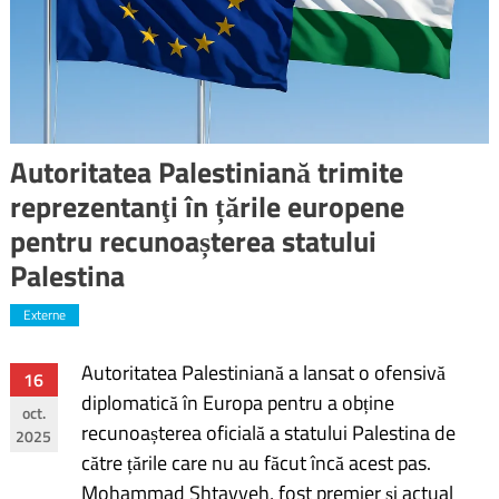
Autoritatea Palestiniană trimite
reprezentanţi în țările europene
pentru recunoașterea statului
Palestina
Externe
Autoritatea Palestiniană a lansat o ofensivă
Navigare
16
diplomatică în Europa pentru a obține
oct.
în
recunoașterea oficială a statului Palestina de
2025
către țările care nu au făcut încă acest pas.
articole
Mohammad Shtayyeh, fost premier și actual