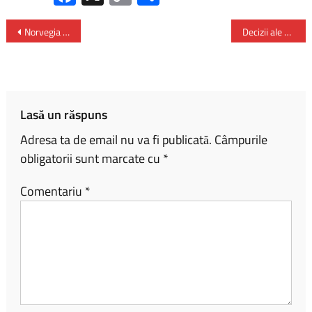
ce
o
ar
b
py
ta
Norvegia va elimina scutirea de TVA pentru mașinile electrice până în 2027
Decizii ale Consiliului Național al Audiovizualului
o
Li
je
ok
nk
az
ă
Lasă un răspuns
Adresa ta de email nu va fi publicată.
Câmpurile
obligatorii sunt marcate cu
*
Comentariu
*