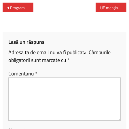
ce
o
ar
b
py
ta
Programul ‘Școală după școală’ – aprobat spre derulare și finanțare în Sectorul 3
UE menţine termenul-limită 2028 pentru renunţarea la gazul rusesc
o
Li
je
ok
nk
az
ă
Lasă un răspuns
Adresa ta de email nu va fi publicată.
Câmpurile
obligatorii sunt marcate cu
*
Comentariu
*