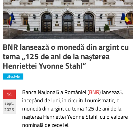
BNR lansează o monedă din argint cu
tema „125 de ani de la naşterea
Henriettei Yvonne Stahl”
Lifestyle
Banca Naţională a României (
BNR
) lansează,
Navigare
14
începând de luni, în circuitul numismatic, o
sept.
în
monedă din argint cu tema 125 de ani de la
2025
naşterea Henriettei Yvonne Stahl, cu o valoare
articole
nominală de zece lei.