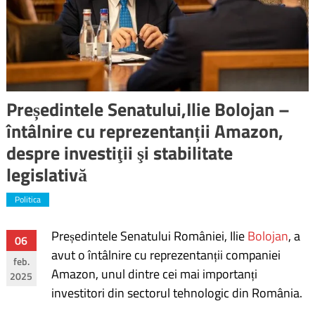
Președintele Senatului,Ilie Bolojan –
întâlnire cu reprezentanții Amazon,
despre investiţii şi stabilitate
legislativă
Politica
Președintele Senatului României, Ilie
Bolojan
, a
Navigare
06
avut o întâlnire cu reprezentanții companiei
feb.
în
Amazon, unul dintre cei mai importanți
2025
investitori din sectorul tehnologic din România.
articole