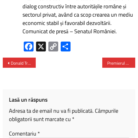
dialog constructiv între autoritățile române și
sectorul privat, având ca scop crearea un mediu
economic stabil și favorabil dezvoltării.
Comunicat de presă – Senatul României.
Fa
X
C
P
ce
o
ar
b
py
ta
Donald Trump -„Statele Unite vor prelua controlul asupra Fâşiei Gaza şi vom face o treabă bună cu ea”
Premierul Marcel Ciolacu – mesaj transmis cu prilejul Centenarului Patriarhiei Române
o
Li
je
ok
nk
az
ă
Lasă un răspuns
Adresa ta de email nu va fi publicată.
Câmpurile
obligatorii sunt marcate cu
*
Comentariu
*