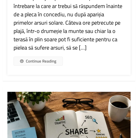
Protejăm
întrebare la care ar trebui să răspundem înainte
Pielea
de a pleca în concediu, nu după apariția
În
Vacanță:
primelor arsuri solare. Câteva ore petrecute pe
Ce
plajă, într-o drumeție la munte sau chiar la o
Creme
Folosim
terasă în plin soare pot fi suficiente pentru ca
Pentru
pielea să sufere arsuri, să se […]
A
Evita
Arsurile
Continue Reading
Și
Deshidratarea