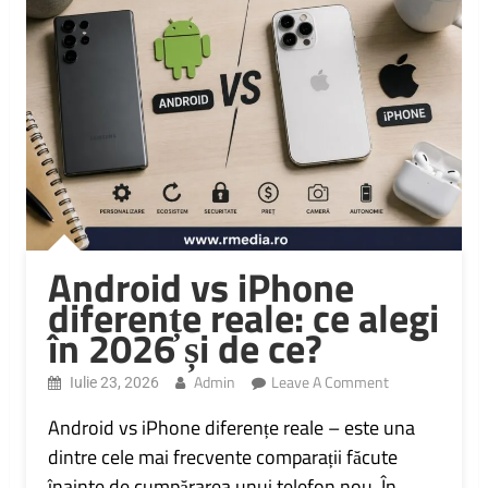
Android vs iPhone
diferențe reale: ce alegi
în 2026 și de ce?
On
Admin
Leave A Comment
Iulie 23, 2026
Android
Vs
Android vs iPhone diferențe reale – este una
IPhone
dintre cele mai frecvente comparații făcute
Diferențe
înainte de cumpărarea unui telefon nou. În
Reale: