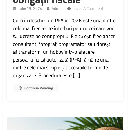
On
Admin
Leave A Comment
Iulie 19, 2026
Cum
Îți
Cum îți deschizi un PFA în 2026 este una dintre
Deschizi
cele mai frecvente întrebări pentru cei care vor
Un
să lucreze pe cont propriu. Fie că ești freelancer,
PFA
În
consultant, fotograf, programator sau dorești
2026:
să transformi un hobby într-o afacere,
Pași,
Costuri
persoana fizică autorizată (PFA) rămâne una
Și
dintre cele mai simple și accesibile forme de
Obligații
Fiscale
organizare. Procedura este […]
Continue Reading