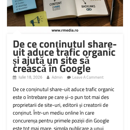
De ce conținutul share-
uit aduce trafic organic
și ajută un site să
crească în Google
On
Admin
Leave A Comment
Iulie 18, 2026
De
Ce
De ce conținutul share-uit aduce trafic organic
Conținutul
este o întrebare pe care și-o pun tot mai des
Share-
proprietarii de site-uri, editorii și creatorii de
Uit
Aduce
conținut. Într-un mediu online în care
Trafic
concurența pentru primele poziții din Google
Organic
Și
este tot mai mare, simpla publicare a unui