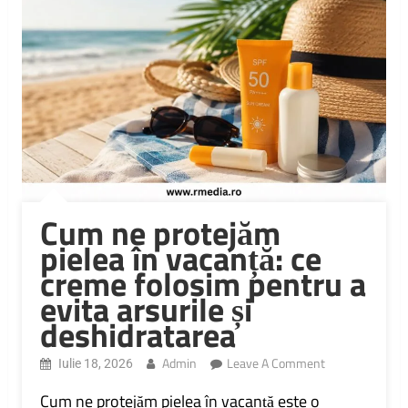
Cum ne protejăm
pielea în vacanță: ce
creme folosim pentru a
evita arsurile și
deshidratarea
On
Admin
Leave A Comment
Iulie 18, 2026
Cum
Ne
Cum ne protejăm pielea în vacanță este o