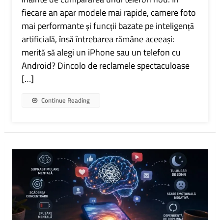
Ce
fiecare an apar modele mai rapide, camere foto
Alegi
mai performante și funcții bazate pe inteligență
În
2026
artificială, însă întrebarea rămâne aceeași:
Și
merită să alegi un iPhone sau un telefon cu
De
Ce?
Android? Dincolo de reclamele spectaculoase
[…]
Continue Reading