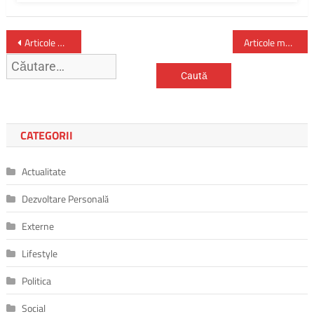
Navigare
Articole mai vechi
Articole mai noi
Caută
în
după:
articole
CATEGORII
Actualitate
Dezvoltare Personală
Externe
Lifestyle
Politica
Social