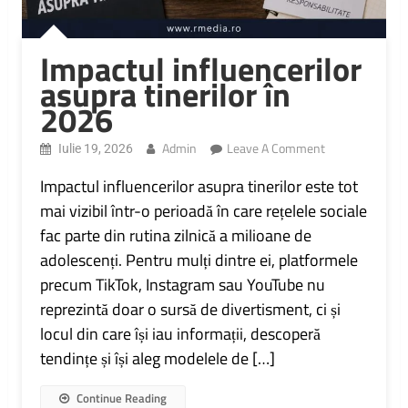
Impactul influencerilor
asupra tinerilor în
2026
On
Admin
Leave A Comment
Iulie 19, 2026
Impactul
Influencerilor
Impactul influencerilor asupra tinerilor este tot
Asupra
mai vizibil într-o perioadă în care rețelele sociale
Tinerilor
fac parte din rutina zilnică a milioane de
În
2026
adolescenți. Pentru mulți dintre ei, platformele
precum TikTok, Instagram sau YouTube nu
reprezintă doar o sursă de divertisment, ci și
locul din care își iau informații, descoperă
tendințe și își aleg modelele de […]
Continue Reading