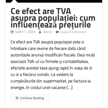
Ce efect are TVA
asupra populației: cum
influențează prețurile
On
Admin
Leave A Comment
Iulie 17, 2026
Ce
Efect
Ce efect are TVA asupra populației este o
Are
întrebare care revine de fiecare dată când
TVA
autoritățile anunță modificări fiscale. Deși mulți
Asupra
Populației:
asociază TVA-ul cu firmele și contabilitatea,
Cum
efectele acestei taxe ajung rapid în viața de zi
Influențează
Prețurile
cu zi a fiecărui român. Le vedem la
cumpărăturile din supermarket, pe factura la
energie, în costul unei vacanțe […]
Continue Reading