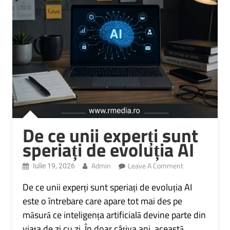
De ce unii experți sunt
speriați de evoluția AI
On
Admin
Leave A Comment
Iulie 19, 2026
De
Ce
De ce unii experți sunt speriați de evoluția AI
Unii
este o întrebare care apare tot mai des pe
Experți
măsură ce inteligența artificială devine parte din
Sunt
Speriați
viața de zi cu zi. În doar câțiva ani, această