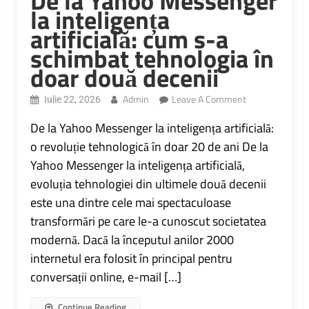
De la Yahoo Messenger
la inteligența
artificială: cum s-a
schimbat tehnologia în
doar două decenii
On
Admin
Leave A Comment
Iulie 22, 2026
De
La
De la Yahoo Messenger la inteligența artificială:
Yahoo
o revoluție tehnologică în doar 20 de ani De la
Messenger
Yahoo Messenger la inteligența artificială,
La
Inteligența
evoluția tehnologiei din ultimele două decenii
Artificială:
este una dintre cele mai spectaculoase
Cum
S-
transformări pe care le-a cunoscut societatea
A
modernă. Dacă la începutul anilor 2000
Schimbat
Tehnologia
internetul era folosit în principal pentru
În
conversații online, e-mail […]
Doar
Două
Continue Reading
Decenii