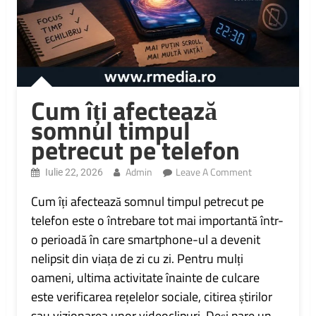
Cum îți afectează
somnul timpul
petrecut pe telefon
On
Admin
Leave A Comment
Iulie 22, 2026
Cum
Îți
Cum îți afectează somnul timpul petrecut pe
Afectează
telefon este o întrebare tot mai importantă într-
Somnul
o perioadă în care smartphone-ul a devenit
Timpul
Petrecut
nelipsit din viața de zi cu zi. Pentru mulți
Pe
oameni, ultima activitate înainte de culcare
Telefon
este verificarea rețelelor sociale, citirea știrilor
sau vizionarea unor videoclipuri. Deși pare un