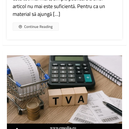
Ajută
articol nu mai este suficientă. Pentru ca un
Un
Site
material să ajungă […]
Să
Crească
Continue Reading
În
Google