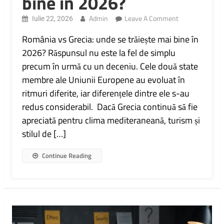
bine în 2026?
On
Admin
Leave A Comment
Iulie 22, 2026
România
Vs
România vs Grecia: unde se trăiește mai bine în
Grecia:
2026? Răspunsul nu este la fel de simplu
Unde
precum în urmă cu un deceniu. Cele două state
Se
Trăiește
membre ale Uniunii Europene au evoluat în
Mai
ritmuri diferite, iar diferențele dintre ele s-au
Bine
În
redus considerabil. Dacă Grecia continuă să fie
2026?
apreciată pentru clima mediteraneană, turism și
stilul de […]
Continue Reading