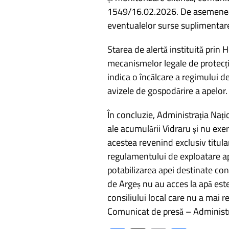
1549/16.02.2026. De asemenea, au
eventualelor surse suplimentar
Starea de alertă instituită prin
mecanismelor legale de protecție 
indica o încălcare a regimului d
avizele de gospodărire a apelor.
În concluzie, Administrația Naț
ale acumulării Vidraru și nu exer
acestea revenind exclusiv titularu
regulamentului de exploatare a
potabilizarea apei destinate cons
de Argeș nu au acces la apă est
consiliului local care nu a mai r
Comunicat de presă – Administr