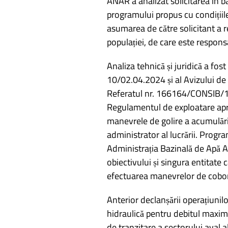
ANAR a analizat solicitarea în 
programului propus cu condițiile 
asumarea de către solicitant a 
populației, de care este respons
Analiza tehnică și juridică a fos
10/02.04.2024 și al Avizului de
Referatul nr. 166164/CONSIB/
Regulamentul de exploatare apro
manevrele de golire a acumulării 
administrator al lucrării. Prog
Administrația Bazinală de Apă A
obiectivului și singura entitate
efectuarea manevrelor de coborâ
Anterior declanșării operațiunil
hidraulică pentru debitul maxim a
de tranzitare a sectorului aval a