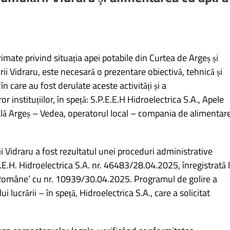
primate privind situația apei potabile din Curtea de Argeș și
ii Vidraru, este necesară o prezentare obiectivă, tehnică și
n care au fost derulate aceste activități și a
ror instituțiilor, în speță: S.P.E.E.H Hidroelectrica S.A., Apele
ă Argeș – Vedea, operatorul local – compania de alimentar
 Vidraru a fost rezultatul unei proceduri administrative
E.E.H. Hidroelectrica S.A. nr. 46483/28.04.2025, înregistrată 
 Române’ cu nr. 10939/30.04.2025. Programul de golire a
 lucrării – în speță, Hidroelectrica S.A., care a solicitat