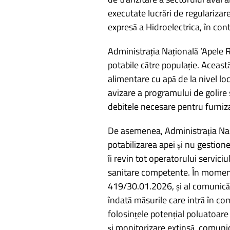
executate lucrări de regularizare
expresă a Hidroelectrica, în cont
Administrația Națională ‘Apele R
potabile către populație. Această
alimentare cu apă de la nivel l
avizare a programului de golire s
debitele necesare pentru furniza
De asemenea, Administrația Nați
potabilizarea apei și nu gestione
îi revin tot operatorului servici
sanitare competente. În momentul
419/30.01.2026, și al comunică
îndată măsurile care intră în co
folosințele potențial poluatoar
și monitorizare extinsă, comun