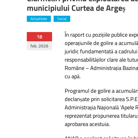
municipiului Curtea de Argeș
Actualitate
Social
În raport cu pozițiile publice ex
Navigare
18
operațiunile de golire a acumulăr
feb. 2026
în
juridic fundamentată a cadrului î
responsabilităților clare ale tutu
articole
Române – Administrația Bazinal
cu apă.
Programul de golire a acumulării
declanșate prin solicitarea S.P.
Administrația Națională ‘Apele
reprezentat propunerea titularului
aprobarea acestuia.