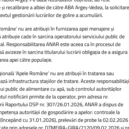
 și recalibrare a albiei de către ABA Argeș-Vedea, la solicitar
extul gestionării lucrărilor de golire a acumulării.
omâne’ nu are atribuții în furnizarea apei menajere și
 atribuție cade în sarcina operatorului serviciului public de
ocal. Responsabilitarea ANAR este aceea ca în procesul de
ă avizeze în sarcina titularului lucrării obligația de a asigura
rea apei către populație.
onală ‘Apele Române’ nu are atribuții în tratarea sau
ază infrastructura stațiilor de tratare. Aceste responsabilități
ului public de alimentare cu apă, sub controlul autorităților
 notificării primite de la operator, prin adresa nr.
rii Raportului DSP nr. 307/26.01.2026, ANAR a dispus de
mpetența autorității de gospodărire a apelor: controale la
e (începând cu 31.01.2026), prelevări de probe la 02.02.2026
icate prin adresele nr. DTMEIRA-GIRA/2120/09.02.2026 și nr