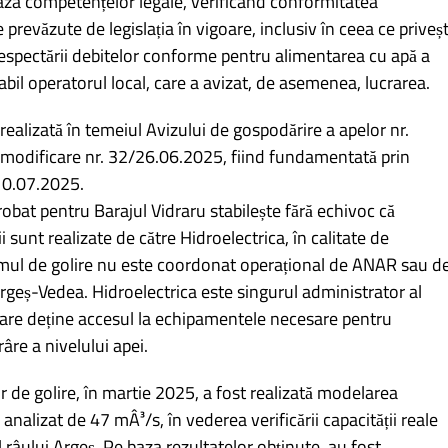
baza competențelor legale, verificând conformitatea
prevăzute de legislația în vigoare, inclusiv în ceea ce priveș
respectării debitelor conforme pentru alimentarea cu apă a
abil operatorul local, care a avizat, de asemenea, lucrarea.
t realizată în temeiul Avizului de gospodărire a apelor nr.
 modificare nr. 32/26.06.2025, fiind fundamentată prin
10.07.2025.
bat pentru Barajul Vidraru stabilește fără echivoc că
sunt realizate de către Hidroelectrica, în calitate de
ramul de golire nu este coordonat operațional de ANAR sau d
rgeș-Vedea. Hidroelectrica este singurul administrator al
 care deține accesul la echipamentele necesare pentru
re a nivelului apei.
or de golire, în martie 2025, a fost realizată modelarea
nalizat de 47 mÂ³/s, în vederea verificării capacității reale
l râului Argeș. Pe baza rezultatelor obținute, au fost