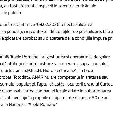
 fost efectuate inspecții în teren și verificări ale
e de poluare.
 Hotărârea CJSU nr. 3/09.02.2026 reflectă aplicarea
a populației în contextul dificultăților de potabilizare, fără 
e exploatare aprobat sau o abatere de la condițiile impuse pr
ională ‘Apele Române’ nu gestionează operațiunile de golire
cită atribuții de administrare sau operare asupra barajului,
lui lucrării, S.P.E.E.H. Hidroelectrica S.A., în baza
probat. Totodată, ANAR nu are competențe în tratarea sau
umului populației. Faptul că astăzi locuitorii orașului Curtea
e responsabilitatea companiei locale aflate în subordonarea
ealizat investiții în propriile echipamente de peste 50 de ani.
ația Națională ‘Apele Române’