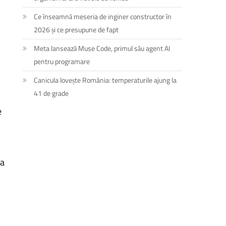
Ce înseamnă meseria de inginer constructor în
2026 și ce presupune de fapt
Meta lansează Muse Code, primul său agent AI
pentru programare
Canicula lovește România: temperaturile ajung la
41 de grade
e
la