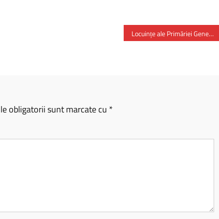
Locuințe ale Primăriei Generale, închiriate la prețuri derizorii – 46 de lei pe lună
e obligatorii sunt marcate cu
*