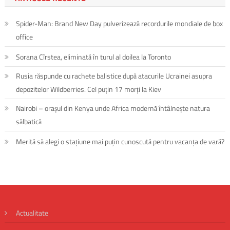
Spider-Man: Brand New Day pulverizează recordurile mondiale de box
office
Sorana Cîrstea, eliminată în turul al doilea la Toronto
Rusia răspunde cu rachete balistice după atacurile Ucrainei asupra
depozitelor Wildberries. Cel puțin 17 morți la Kiev
Nairobi – orașul din Kenya unde Africa modernă întâlnește natura
sălbatică
Merită să alegi o stațiune mai puțin cunoscută pentru vacanța de vară?
Actualitate