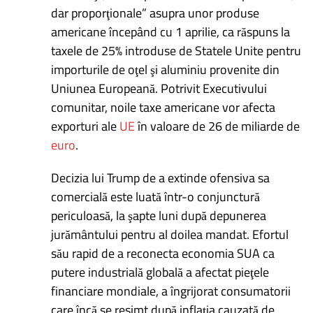
dar proporţionale” asupra unor produse
americane începând cu 1 aprilie, ca răspuns la
taxele de 25% introduse de Statele Unite pentru
importurile de oţel şi aluminiu provenite din
Uniunea Europeană. Potrivit Executivului
comunitar, noile taxe americane vor afecta
exporturi ale
UE
în valoare de 26 de miliarde de
euro
.
Decizia lui Trump de a extinde ofensiva sa
comercială este luată într-o conjunctură
periculoasă, la şapte luni după depunerea
jurământului pentru al doilea mandat. Efortul
său rapid de a reconecta economia SUA ca
putere industrială globală a afectat pieţele
financiare mondiale, a îngrijorat consumatorii
care încă se resimt după inflaţia cauzată de