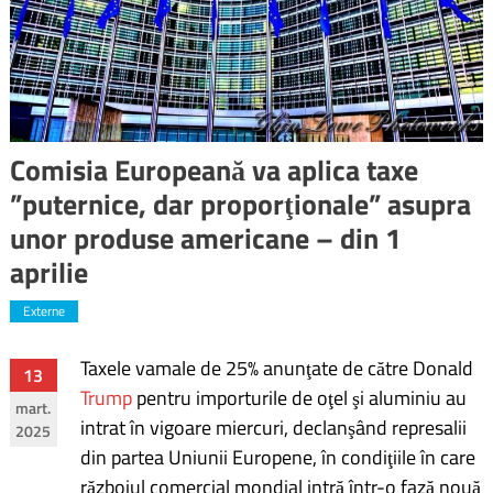
Comisia Europeană va aplica taxe
”puternice, dar proporţionale” asupra
unor produse americane – din 1
aprilie
Externe
Taxele vamale de 25% anunţate de către Donald
Navigare
13
Trump
pentru importurile de oţel şi aluminiu au
mart.
în
intrat în vigoare miercuri, declanşând represalii
2025
din partea Uniunii Europene, în condiţiile în care
articole
războiul comercial mondial intră într-o fază nouă