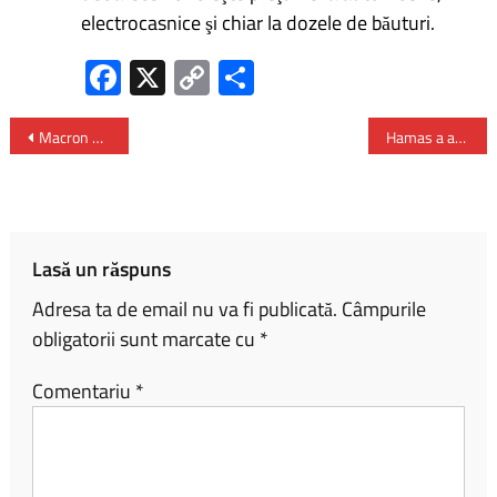
electrocasnice şi chiar la dozele de băuturi.
Fa
X
C
P
ce
o
ar
b
py
ta
Macron – Franţa trebuie să lupte ‘în acelaşi timp’ împotriva ‘ameninţărilor geopolitice’ şi ‘teroriste’
Hamas a anunțat reluarea negocierilor cu privire la acordul cu Israelul
o
Li
je
ok
nk
az
ă
Lasă un răspuns
Adresa ta de email nu va fi publicată.
Câmpurile
obligatorii sunt marcate cu
*
Comentariu
*