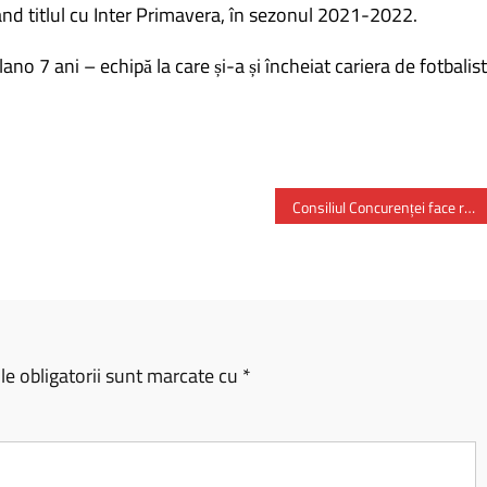
nd titlul cu Inter Primavera, în sezonul 2021-2022.
lano 7 ani – echipă la care și-a și încheiat cariera de fotbalist
Consiliul Concurenței face recomandări pentru eficientizarea programului Start-up Nation
e obligatorii sunt marcate cu
*