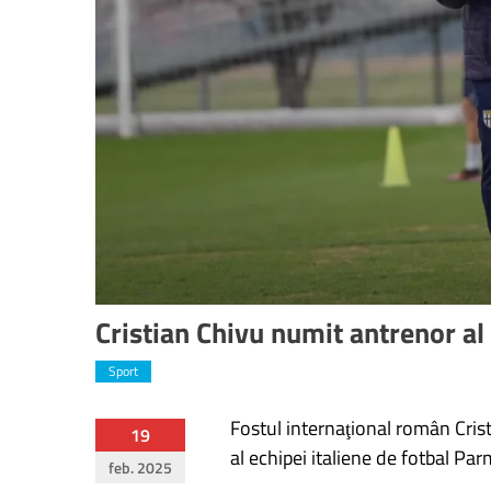
Cristian Chivu numit antrenor a
Sport
Fostul internaţional român Crist
Navigare
19
al echipei italiene de fotbal Parm
feb. 2025
în