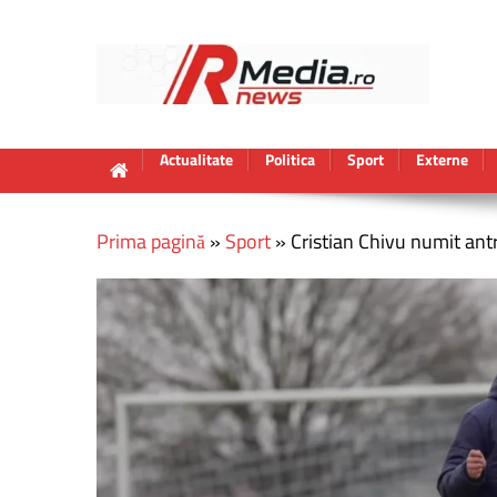
Actualitate
Politica
Sport
Externe
Prima pagină
»
Sport
»
Cristian Chivu numit ant