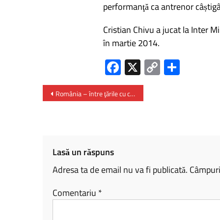
performanţă ca antrenor câștigâ
Cristian Chivu a jucat la Inter Mi
în martie 2014.
Fa
X
C
P
ce
o
ar
b
py
ta
România – între ţările cu cele mai scăzute rate de populaţie activă în muncă din UE
o
Li
je
ok
nk
az
ă
Lasă un răspuns
Adresa ta de email nu va fi publicată.
Câmpuril
Comentariu
*