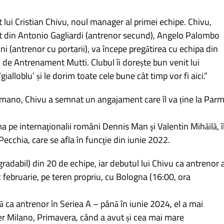
 lui Cristian Chivu, noul manager al primei echipe. Chivu,
uit din Antonio Gagliardi (antrenor secund), Angelo Palombo
ini (antrenor cu portarii), va începe pregătirea cu echipa din
 de Antrenament Mutti. Clubul îi dorește bun venit lui
 ‘gialloblu’ și le dorim toate cele bune cât timp vor fi aici.”
 Romano, Chivu a semnat un angajament care îl va ține la Par
ma pe internaţionalii români Dennis Man şi Valentin Mihăilă, î
Pecchia, care se afla în funcţie din iunie 2022.
gradabil) din 20 de echipe, iar debutul lui Chivu ca antrenor a
 februarie, pe teren propriu, cu Bologna (16:00, ora
ă ca antrenor în Seriea A – până în iunie 2024, el a mai
ter Milano, Primavera, când a avut și cea mai mare