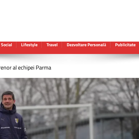
Social
Lifestyle
Travel
Dezvoltare Personală
Publicitate
renor al echipei Parma