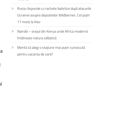
Rusia răspunde cu rachete balistice după atacurile
Ucrainei asupra depozitelor Wildberries. Cel puțin
17 morți la Kiev
Nairobi – orașul din Kenya unde Africa modernă
întâlnește natura sălbatică
Merită să alegi o stațiune mai puțin cunoscută
ma
pentru vacanța de vară?
l
l