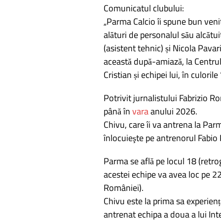
Comunicatul clubului:
articole
„Parma Calcio îi spune bun venit
alături de personalul său alcăt
(asistent tehnic) și Nicola Pavar
această după-amiază, la Centrul
Cristian și echipei lui, în culorile
Potrivit jurnalistului Fabrizio
până în
vara
anului 2026.
Chivu, care îi va antrena la Par
înlocuieşte pe antrenorul Fabio 
Parma se află pe locul 18 (retro
acestei echipe va avea loc pe 22
României).
Chivu este la prima sa experienț
antrenat echipa a doua a lui In