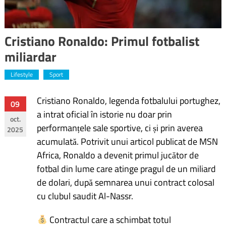
Cristiano Ronaldo: Primul fotbalist
miliardar
Lifestyle
Sport
Cristiano Ronaldo, legenda fotbalului portughez,
Navigare
09
a intrat oficial în istorie nu doar prin
oct.
în
performanțele sale sportive, ci și prin averea
2025
acumulată. Potrivit unui articol publicat de MSN
articole
Africa, Ronaldo a devenit primul jucător de
fotbal din lume care atinge pragul de un miliard
de dolari, după semnarea unui contract colosal
cu clubul saudit Al-Nassr.
Contractul care a schimbat totul