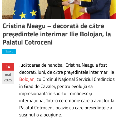
Cristina Neagu – decorată de către
preşedintele interimar Ilie Bolojan, la
Palatul Cotroceni
Sport
Jucătoarea de handbal, Cristina Neagu a fost
Navigare
14
decorată luni, de către preşedintele interimar Ilie
mai
în
Bolojan
, cu Ordinul Național Serviciul Credincios
2025
în Grad de Cavaler, pentru evoluţia sa
articole
impresionantă în sportul românesc și
internațional, într-o ceremonie care a avut loc la
Palatul Cotroceni, ocazie cu care președintele a
susținut o alocuțiune.