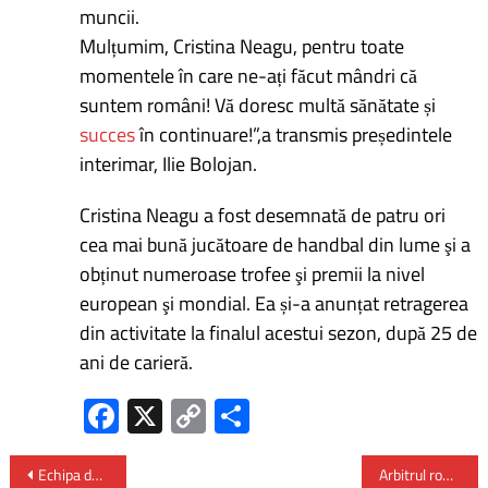
muncii.
Mulțumim, Cristina Neagu, pentru toate
momentele în care ne-ați făcut mândri că
suntem români! Vă doresc multă sănătate și
succes
în continuare!”,a transmis președintele
interimar, Ilie Bolojan.
Cristina Neagu a fost desemnată de patru ori
cea mai bună jucătoare de handbal din lume şi a
obținut numeroase trofee şi premii la nivel
european şi mondial. Ea și-a anunțat retragerea
din activitate la finalul acestui sezon, după 25 de
ani de carieră.
Fa
X
C
P
ce
o
ar
b
py
ta
Echipa de volei feminin a UOC a cucerit titlul de campioană națională universitară 2025
Arbitrul român Istvan Kovacs va arbitra finala Ligii Campionilor la fotbal 2025