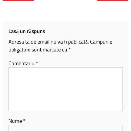
o
Li
je
ok
nk
az
ă
Lasă un răspuns
Adresa ta de email nu va fi publicată.
Câmpurile
obligatorii sunt marcate cu
*
Comentariu
*
Nume
*