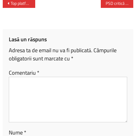
b
py
ta
Top platforme de programare a conținutului în 2026 – comparația celor mai bune soluții
PSD critică dur situația politică actuală și îl acuză pe Ilie Bolojan de blocaj guvernamental
o
Li
je
ok
nk
az
ă
Lasă un răspuns
Adresa ta de email nu va fi publicată.
Câmpurile
obligatorii sunt marcate cu
*
Comentariu
*
Nume
*