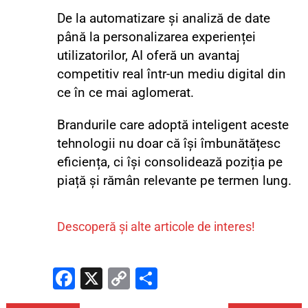
De la automatizare și analiză de date
până la personalizarea experienței
utilizatorilor, AI oferă un avantaj
competitiv real într-un mediu digital din
ce în ce mai aglomerat.
Brandurile care adoptă inteligent aceste
tehnologii nu doar că își îmbunătățesc
eficiența, ci își consolidează poziția pe
piață și rămân relevante pe termen lung.
Descoperă și alte articole de interes!
Fa
X
C
P
ce
o
ar