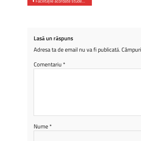
b
py
ta
Facilitățile acordate studenților la călătoria cu trenul în anul universitar 2025/2026
o
Li
je
ok
nk
az
ă
Lasă un răspuns
Adresa ta de email nu va fi publicată.
Câmpuril
Comentariu
*
Nume
*