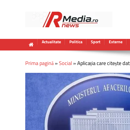
Actualitate
Politica
Sport
Externe
Prima pagină
»
Social
»
Aplicația care citește da