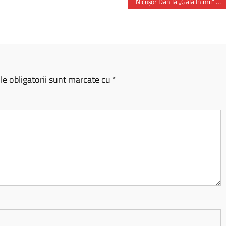
Nicușor Dan la „Gala Inimii” – Medicina românească are multe poveşti de succes
e obligatorii sunt marcate cu
*