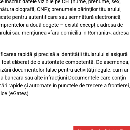
se înscriu: datele vizibile pe CEI (nume, prenume, sex,
nătura olografă, CNP); prenumele părinților titularului;
rtificate pentru autentificare sau semnătură electronică;
amprentelor a două degete – există excepții; adresa de
larului sau mențiunea «fără domiciliu în România»; adresa
carea rapidă și precisă a identității titularului și asigură
 a fost eliberat de o autoritate competentă. De asemenea,
lizării documentelor false pentru activități ilegale, cum ar
uda bancară sau alte infracțiuni Documentele care conțin
ări rapide și automate în punctele de trecere a frontierei,
nice (eGates).