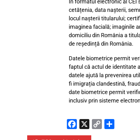
În formatul electronic al CEI 
cetățenia, data nașterii, sem
locul nașterii titularului; ce
imaginea facială; imaginile 
domiciliu din România a titu
de reședință din România.
Datele biometrice permit verifi
faptul că actul de identitate
datele ajută la prevenirea uti
fi imigrația clandestină, fra
date biometrice permit verific
inclusiv prin sisteme electro
Fa
X
C
P
ce
o
ar