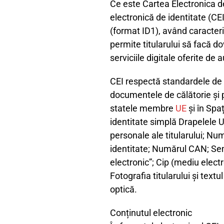
Ce este Cartea Electronica d
electronică de identitate (C
(format ID1), având caracteri
permite titularului să facă dov
serviciile digitale oferite de a
CEI respectă standardele de s
documentele de călătorie și p
statele membre
UE
și în Spaț
identitate simplă Drapelele 
personale ale titularului; Num
identitate; Numărul CAN; Sem
electronic”; Cip (mediu electr
Fotografia titularului și tex
optică.
Conținutul electronic