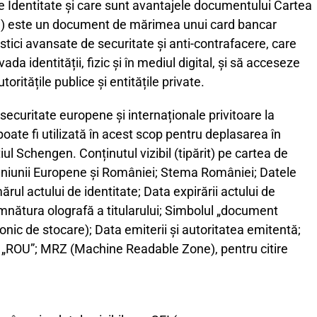
e Identitate și care sunt avantajele documentului Cartea
EI) este un document de mărimea unui card bancar
stici avansate de securitate și anti-contrafacere, care
ada identității, fizic și în mediul digital, și să acceseze
utoritățile publice și entitățile private.
ecuritate europene și internaționale privitoare la
oate fi utilizată în acest scop pentru deplasarea în
iul Schengen. Conținutul vizibil (tipărit) pe cartea de
Uniunii Europene și României; Stema României; Datele
ărul actului de identitate; Data expirării actului de
nătura olografă a titularului; Simbolul „document
onic de stocare); Data emiterii și autoritatea emitentă;
tul „ROU”; MRZ (Machine Readable Zone), pentru citire