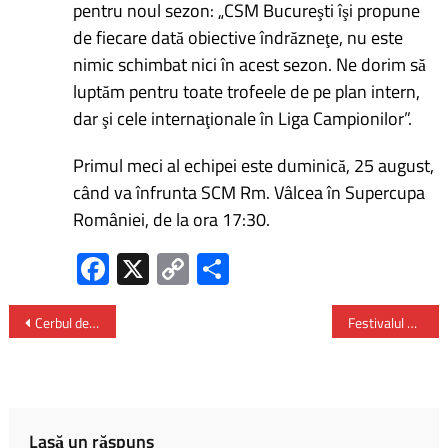
pentru noul sezon: „CSM Bucureşti îşi propune
de fiecare dată obiective îndrăzneţe, nu este
nimic schimbat nici în acest sezon. Ne dorim să
luptăm pentru toate trofeele de pe plan intern,
dar şi cele internaţionale în Liga Campionilor”.
Primul meci al echipei este duminică, 25 august,
când va înfrunta SCM Rm. Vâlcea în Supercupa
României, de la ora 17:30.
Fa
X
C
P
ce
o
ar
b
py
ta
Cerbul de Aur 2019 debutează joi – la Brașov
Festivalul de Vinuri – Selgros Bacău
o
Li
je
ok
nk
az
ă
Lasă un răspuns