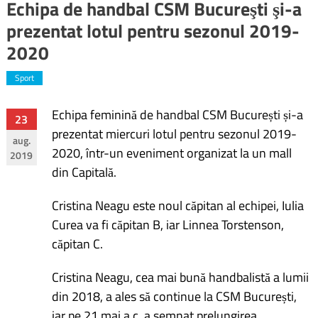
Echipa de handbal CSM Bucureşti şi-a
prezentat lotul pentru sezonul 2019-
2020
Sport
Echipa feminină de handbal CSM București și-a
Navigare
23
prezentat miercuri lotul pentru sezonul 2019-
aug.
în
2020, într-un eveniment organizat la un mall
2019
din Capitală.
articole
Cristina Neagu este noul căpitan al echipei, Iulia
Curea va fi căpitan B, iar Linnea Torstenson,
căpitan C.
Cristina Neagu, cea mai bună handbalistă a lumii
din 2018, a ales să continue la CSM București,
iar pe 21 mai a.c. a semnat prelungirea