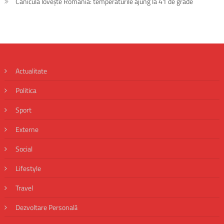
Canicula lovește România: temperaturile ajung la 41 de grade
Actualitate
Politica
Sport
Externe
Social
Lifestyle
Travel
Dezvoltare Personală