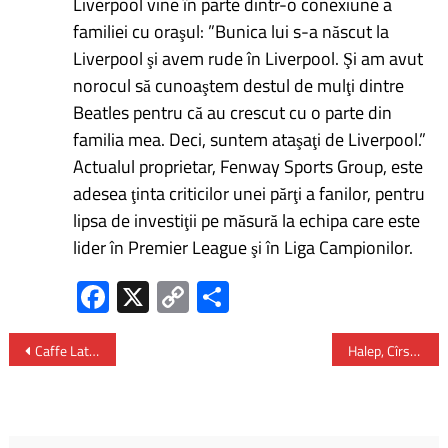
Liverpool vine în parte dintr-o conexiune a
familiei cu oraşul: ”Bunica lui s-a născut la
Liverpool şi avem rude în Liverpool. Şi am avut
norocul să cunoaştem destul de mulţi dintre
Beatles pentru că au crescut cu o parte din
familia mea. Deci, suntem ataşaţi de Liverpool.”
Actualul proprietar, Fenway Sports Group, este
adesea ţinta criticilor unei părţi a fanilor, pentru
lipsa de investiţii pe măsură la echipa care este
lider în Premier League şi în Liga Campionilor.
Fa
X
C
P
ce
o
ar
b
py
ta
Caffe Latte de la fast food cu până la 12.8 grame de zahăr!
Halep, Cîrstea şi Begu fac parte dintre jucătoarele române care vor participa la Transylvania Open 2025
o
Li
je
ok
nk
az