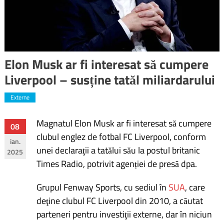
Elon Musk ar fi interesat să cumpere
Liverpool – susține tatăl miliardarului
Externe
Magnatul Elon Musk ar fi interesat să cumpere
Navigare
08
clubul englez de fotbal FC Liverpool, conform
ian.
în
unei declaraţii a tatălui său la postul britanic
2025
Times Radio, potrivit agenției de presă dpa.
articole
Grupul Fenway Sports, cu sediul în
SUA
, care
deţine clubul FC Liverpool din 2010, a căutat
parteneri pentru investiţii externe, dar în niciun