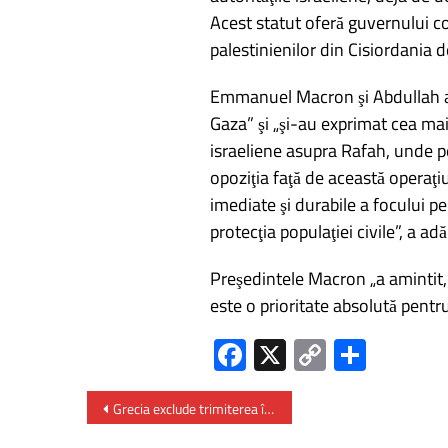
Acest statut oferă guvernului con
palestinienilor din Cisiordania d
Emmanuel Macron şi Abdullah al 
Gaza” şi „şi-au exprimat cea mai
israeliene asupra Rafah, unde pe
opoziţia faţă de această operaţi
imediate şi durabile a focului p
protecţia populaţiei civile”, a a
Preşedintele Macron „a amintit,
este o prioritate absolută pentru
Fa
X
C
P
ce
o
ar
b
py
ta
Grecia exclude trimiterea în Ucraina a unor sisteme de apărare antiaeriană