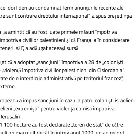
, cei doi lideri au condamnat ferm anunţurile recente ale
are sunt contrare dreptului internaţional”, a spus preşedinţia
a amintit că au fost luate primele măsuri împotriva
împotriva civililor palestinieni şi că Franţa ia în considerare
tenerii săi”, a adăugat aceeaşi sursă.
ţat că a adoptat „sancţiuni” împotriva a 28 de „colonişti
e „violenţă împotriva civililor palestinieni din Cisiordania”.
te de o interdicţie administrativă pe teritoriul francez”,
Externe.
peană a impus sancţiuni în cazul a patru colonişti israelien
raelieni „extremişti” pentru violenţa comisă împotriva
 Ierusalim.
1.100 hectare au fost declarate „teren de stat” de către
 două ori mai mult decât în întreg anul 1999, un an record.