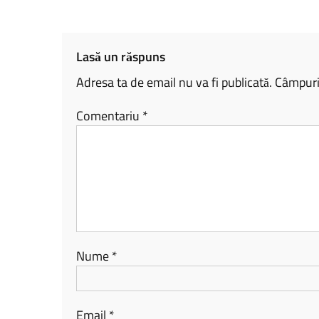
o
Li
je
ok
nk
az
ă
Lasă un răspuns
Adresa ta de email nu va fi publicată.
Câmpuril
Comentariu
*
Nume
*
Email
*