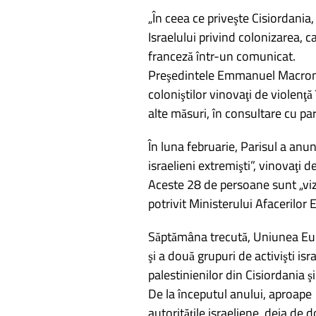
„În ceea ce priveşte Cisiordania
Israelului privind colonizarea, c
franceză într-un comunicat.
Preşedintele Emmanuel Macron „
coloniştilor vinovaţi de violenţă 
alte măsuri, în consultare cu par
În luna februarie, Parisul a anun
israelieni extremişti”, vinovaţi d
Aceste 28 de persoane sunt „viza
potrivit Ministerului Afacerilor 
Săptămâna trecută, Uniunea Euro
şi a două grupuri de activişti is
palestinienilor din Cisiordania şi
De la începutul anului, aproape 
autorităţile israeliene, deja de