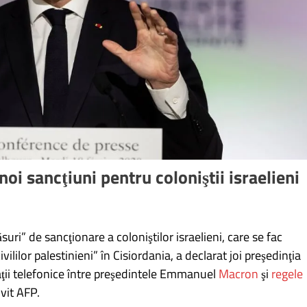
 sancţiuni pentru coloniştii israelieni
suri” de sancţionare a coloniştilor israelieni, care se fac
vililor palestinieni” în Cisiordania, a declarat joi preşedinţia
ţii telefonice între preşedintele Emmanuel
Macron
şi
regele
ivit AFP.