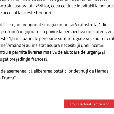
trolul asupra utilizării lor, ceea ce duce inevitabil la privare
e accesul la aceste terenuri.
II-lea „au menţionat situaţia umanitară catastrofală din
 profundă îngrijorare cu privire la perspectiva unei ofensive
ste 1,5 milioane de persoane sunt refugiate şi şi-au reitera
une.”Amândoi au insistat asupra necesităţii unei încetări
entru a permite livrarea masivă de ajutoare de urgenţă şi
dăugat preşedinţia franceză.
 de asemenea, că eliberarea ostaticilor deţinuţi de Hamas
 Franţa”.
Biroul Electoral Central a constatat rămânerea definitivă a candidaturilor propuse de partide politice