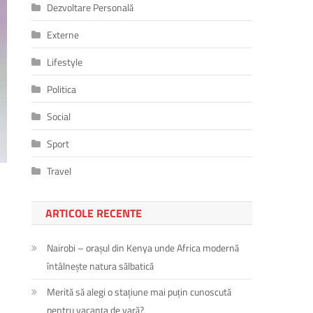
Dezvoltare Personală
Externe
Lifestyle
Politica
Social
Sport
Travel
ARTICOLE RECENTE
Nairobi – orașul din Kenya unde Africa modernă
întâlnește natura sălbatică
Merită să alegi o stațiune mai puțin cunoscută
pentru vacanța de vară?