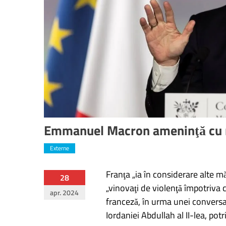
Emmanuel Macron ameninţă cu noi
Externe
Franţa „ia în considerare alte mă
Navigare
28
„vinovaţi de violenţă împotriva ci
apr. 2024
în
franceză, în urma unei conversa
Iordaniei Abdullah al II-lea, potr
articole