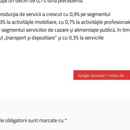
upă un declin de 0,7% luna precedentă.
roducţia de servicii a crescut cu 0,9% pe segmentul
 la activităţile imobiliare, cu 0,7% la activităţile profesional
pe segmentul serviciilor de cazare şi alimentaţie publică, în ti
„transport şi depozitare” şi cu 0,3% la serviciile
Google donează 1 milion de dolari fondului de inaugurare al lui Donald Trump
e obligatorii sunt marcate cu
*