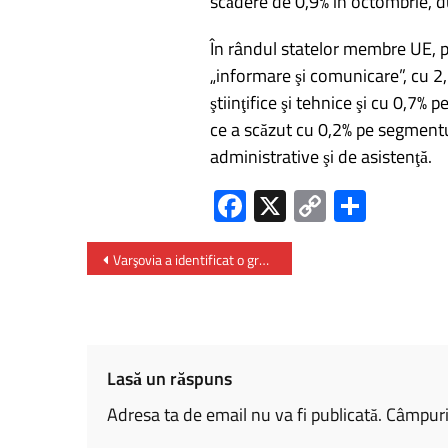
scădere de 0,9% în octombrie, d
În rândul statelor membre UE, p
„informare şi comunicare”, cu 2,3%
ştiinţifice şi tehnice şi cu 0,7% 
ce a scăzut cu 0,2% pe segmentul 
administrative şi de asistenţă.
Fa
X
C
P
ce
o
ar
b
py
ta
Varşovia a identificat o grupare rusă însărcinată cu influenţarea alegerilor prezidenţiale din Polonia
o
Li
je
ok
nk
az
ă
Lasă un răspuns
Adresa ta de email nu va fi publicată.
Câmpuril