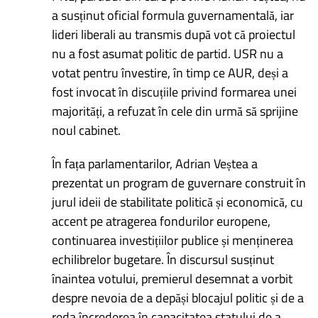
a susținut oficial formula guvernamentală, iar
lideri liberali au transmis după vot că proiectul
nu a fost asumat politic de partid. USR nu a
votat pentru învestire, în timp ce AUR, deși a
fost invocat în discuțiile privind formarea unei
majorități, a refuzat în cele din urmă să sprijine
noul cabinet.
În fața parlamentarilor, Adrian Veștea a
prezentat un program de guvernare construit în
jurul ideii de stabilitate politică și economică, cu
accent pe atragerea fondurilor europene,
continuarea investițiilor publice și menținerea
echilibrelor bugetare. În discursul susținut
înaintea votului, premierul desemnat a vorbit
despre nevoia de a depăși blocajul politic și de a
reda încrederea în capacitatea statului de a