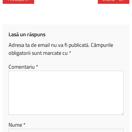
b
py
ta
o
Li
je
ok
nk
az
ă
Lasă un răspuns
Adresa ta de email nu va fi publicată.
Câmpurile
obligatorii sunt marcate cu
*
Comentariu
*
Nume
*