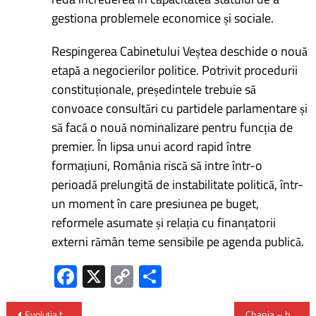
gestiona problemele economice și sociale.
Respingerea Cabinetului Veștea deschide o nouă
etapă a negocierilor politice. Potrivit procedurii
constituționale, președintele trebuie să
convoace consultări cu partidele parlamentare și
să facă o nouă nominalizare pentru funcția de
premier. În lipsa unui acord rapid între
formațiuni, România riscă să intre într-o
perioadă prelungită de instabilitate politică, într-
un moment în care presiunea pe buget,
reformele asumate și relația cu finanțatorii
externi rămân teme sensibile pe agenda publică.
Fa
X
C
P
ce
o
ar
Evoluția transportului feroviar în Europa: de la locomotive cu abur la rețele moderne de mare viteză
Chania – bijuteria venețiană a Cretei