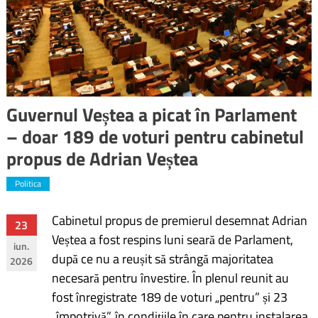
Guvernul Veștea a picat în Parlament
– doar 189 de voturi pentru cabinetul
propus de Adrian Veștea
Politica
Cabinetul propus de premierul desemnat Adrian
Navigare
23
Veștea a fost respins luni seară de Parlament,
iun.
în
după ce nu a reușit să strângă majoritatea
2026
necesară pentru învestire. În plenul reunit au
articole
fost înregistrate 189 de voturi „pentru” și 23
„împotrivă”, în condițiile în care pentru instalarea