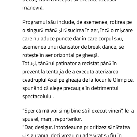
manevră.
Programul său include, de asemenea, rotirea pe
o singură mână şi răsucirea în aer, încă o mişcare
care nu aduce puncte dar în care corpul său,
asemenea unui dansator de break dance, se
roteşte în aer orizontal pe gheaţă.
Totuşi, tânărul patinator a rezistat până în
prezent la tentaţia de a executa aterizarea
cvadruplul Axel pe gheaţa de la Jocurile Olimpice,
spunând că alege precauţia în detrimentul
spectacolului.
”Sper că mă voi simţi bine să îl execut vineri”, le-a
spus el, marţi, reporterilor.
”Dar, desigur, întotdeauna prioritizez sănătatea
şi siguranţa, deci vreau cu adevărat să fiu în