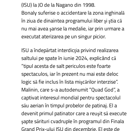
(ISU) la JO de la Nagano din 1998.
Bonaly suferise o accidentare la zona inghinală
în ziua de dinaintea programului liber şi ştia că
nu mai avea şanse la medalie, iar prin urmare a
executat aterizarea pe un singur picior.
ISU a îndepărtat interdicţia privind realizarea
saltului pe spate în iunie 2024, explicând că
”tipul acesta de salt periculos este foarte
spectaculos, iar în prezent nu mai este deloc
logic să fie inclus în lista mişcărilor interzise”.
Malinin, care s-a autodenumit ”Quad God”, a
captivat interesul mondial pentru spectacolul
său aerian în timpul probelor de patinaj. El a
devenit primul patinator care a reuşit să execute
şapte sărituri cvadruple în programul din Finala
Grand Prix-ului ISU din decembrie. El este de