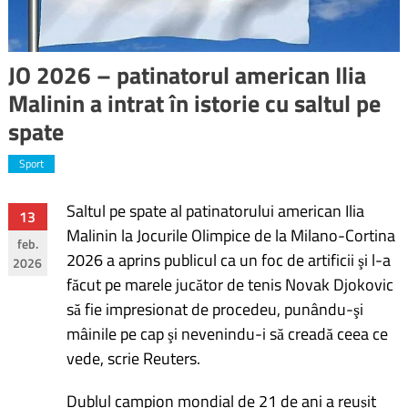
JO 2026 – patinatorul american Ilia
Malinin a intrat în istorie cu saltul pe
spate
Sport
Saltul pe spate al patinatorului american Ilia
Navigare
13
Malinin la Jocurile Olimpice de la Milano-Cortina
feb.
în
2026 a aprins publicul ca un foc de artificii şi l-a
2026
făcut pe marele jucător de tenis Novak Djokovic
articole
să fie impresionat de procedeu, punându-şi
mâinile pe cap şi nevenindu-i să creadă ceea ce
vede, scrie Reuters.
Dublul campion mondial de 21 de ani a reuşit