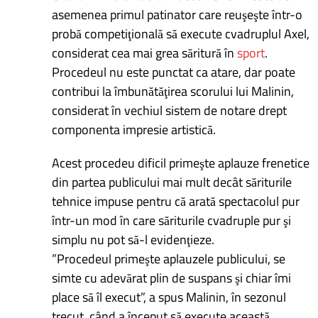
asemenea primul patinator care reuşeşte într-o
probă competiţională să execute cvadruplul Axel,
considerat cea mai grea săritură în
sport
.
Procedeul nu este punctat ca atare, dar poate
contribui la îmbunătăţirea scorului lui Malinin,
considerat în vechiul sistem de notare drept
componenta impresie artistică.
Acest procedeu dificil primeşte aplauze frenetice
din partea publicului mai mult decât săriturile
tehnice impuse pentru că arată spectacolul pur
într-un mod în care săriturile cvadruple pur şi
simplu nu pot să-l evidenţieze.
”Procedeul primeşte aplauzele publicului, se
simte cu adevărat plin de suspans şi chiar îmi
place să îl execut”, a spus Malinin, în sezonul
trecut, când a început să execute această