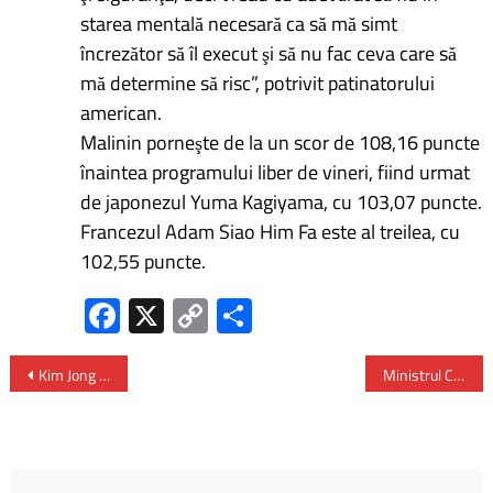
starea mentală necesară ca să mă simt
încrezător să îl execut şi să nu fac ceva care să
mă determine să risc”, potrivit patinatorului
american.
Malinin porneşte de la un scor de 108,16 puncte
înaintea programului liber de vineri, fiind urmat
de japonezul Yuma Kagiyama, cu 103,07 puncte.
Francezul Adam Siao Him Fa este al treilea, cu
102,55 puncte.
Fa
X
C
P
ce
o
ar
b
py
ta
Kim Jong Un se pregăteşte să o desemneze pe fiica sa – moştenitoarea Coreei de Nord
Ministrul Cătălin Predoiu – întâlnire de lucru cu Gavin Buchan, ambasadorul Canadei la București
o
Li
je
ok
nk
az
ă