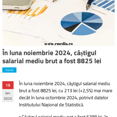
În luna noiembrie 2024, câştigul
salarial mediu brut a fost 8825 lei
Social
În luna noiembrie 2024, câştigul salarial mediu
Navigare
19
brut a fost 8825 lei, cu 213 lei (+2,5%) mai mare
ian.
în
decât în luna octombrie 2024, potrivit datelor
2025
Institutului Național de Statistică.
articole
▪ Câştigul salarial mediu net a fost 5388 lei, în