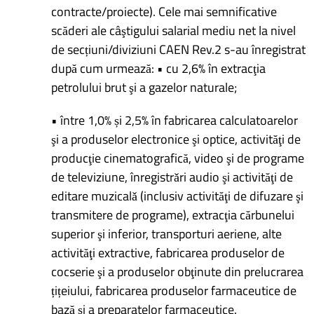
contracte/proiecte). Cele mai semnificative
scăderi ale câştigului salarial mediu net la nivel
de secțiuni/diviziuni CAEN Rev.2 s-au înregistrat
după cum urmează: • cu 2,6% în extracţia
petrolului brut şi a gazelor naturale;
• între 1,0% și 2,5% în fabricarea calculatoarelor
şi a produselor electronice şi optice, activităţi de
producţie cinematografică, video şi de programe
de televiziune, înregistrǎri audio şi activităţi de
editare muzicalǎ (inclusiv activităţi de difuzare şi
transmitere de programe), extracţia cărbunelui
superior şi inferior, transporturi aeriene, alte
activităţi extractive, fabricarea produselor de
cocserie şi a produselor obţinute din prelucrarea
țițeiului, fabricarea produselor farmaceutice de
bază şi a preparatelor farmaceutice.