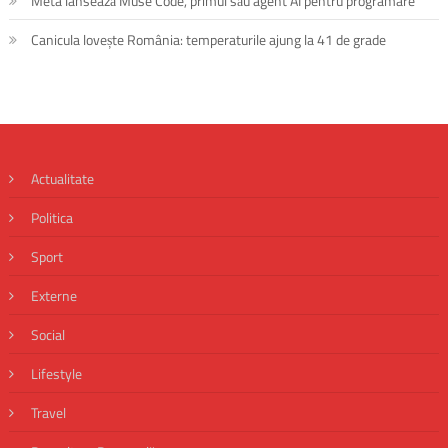
Meta lansează Muse Code, primul său agent AI pentru programare
Canicula lovește România: temperaturile ajung la 41 de grade
Actualitate
Politica
Sport
Externe
Social
Lifestyle
Travel