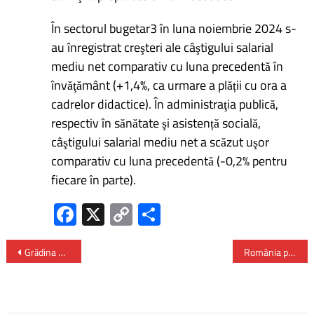
În sectorul bugetar3 în luna noiembrie 2024 s-
au înregistrat creşteri ale câştigului salarial
mediu net comparativ cu luna precedentă în
învăţământ (+1,4%, ca urmare a plății cu ora a
cadrelor didactice). În administraţia publică,
respectiv în sănătate şi asistență socială,
câştigului salarial mediu net a scăzut uşor
comparativ cu luna precedentă (-0,2% pentru
fiecare în parte).
Fa
X
C
P
ce
o
ar
b
py
ta
Grădina Botanică ”Al. Borza” Cluj-Napoca, atracție de top în anul 2024
România participă la cea de-a 89-a ediție a expoziției „Săptămâna Verde 2025” de la Berlin
o
Li
je
ok
nk
az