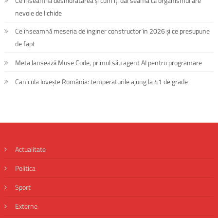
Ce înseamnă deshidratarea și cum îți dai seama că organismul are
nevoie de lichide
Ce înseamnă meseria de inginer constructor în 2026 și ce presupune
de fapt
Meta lansează Muse Code, primul său agent AI pentru programare
Canicula lovește România: temperaturile ajung la 41 de grade
Actualitate
Politica
Sport
Externe