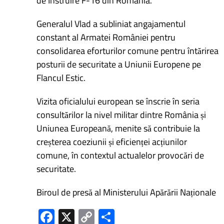
de Instruire F-16 din România.
Generalul Vlad a subliniat angajamentul
constant al Armatei României pentru
consolidarea eforturilor comune pentru întărirea
posturii de securitate a Uniunii Europene pe
Flancul Estic.
Vizita oficialului european se înscrie în seria
consultărilor la nivel militar dintre România și
Uniunea Europeană, menite să contribuie la
creșterea coeziunii și eficienței acțiunilor
comune, în contextul actualelor provocări de
securitate.
Biroul de presă al Ministerului Apărării Naționale
Fa
X
C
P