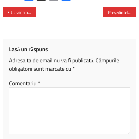
ce
o
ar
b
py
ta
Ucraina atacă Moscova cu drone pentru a treia noapte consecutiv
Președintele Nicușor Dan -declarație în urma primirii Comisarului european Valdis Dombrovskis
o
Li
je
ok
nk
az
ă
Lasă un răspuns
Adresa ta de email nu va fi publicată.
Câmpurile
obligatorii sunt marcate cu
*
Comentariu
*