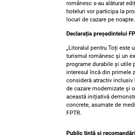
românesc s-au alăturat edi
hoteluri vor participa la p
locuri de cazare pe noapte.
Declarația președintelui F
„Litoralul pentru Toți este 
turismul românesc și un ex
programe durabile și utile 
interesul încă din primele zi
consideră atractiv inclusiv 
de cazare modernizate și o
această inițiativă demonstre
concrete, asumate de mediu
FPTR.
Public țintă și recomandăr