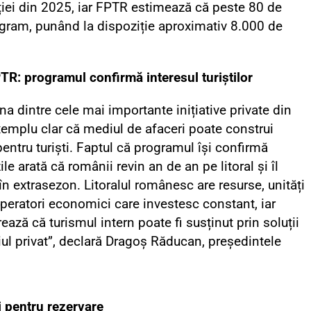
ției din 2025, iar FPTR estimează că peste 80 de
rogram, punând la dispoziție aproximativ 8.000 de
PTR: programul confirmă interesul turiștilor
una dintre cele mai importante inițiative private din
emplu clar că mediul de afaceri poate construi
pentru turiști. Faptul că programul își confirmă
le arată că românii revin an de an pe litoral și îl
în extrasezon. Litoralul românesc are resurse, unități
peratori economici care investesc constant, iar
ază că turismul intern poate fi susținut prin soluții
l privat”, declară Dragoș Răducan, președintele
i pentru rezervare