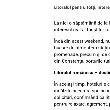
Litoralul pentru totți, inter
La nici o săptămână de la l
interesul real al turiștilor
Încă din acest weekend, num
bucure de atmosfera stațiuni
promenade, precum și de obi
din Constanța, porturile tur
Litoralul românesc – desti
În același timp, hotelurile 
încălzite și centre spa au î
solicitări, confirmând că l
pentru relaxare, agrement, 