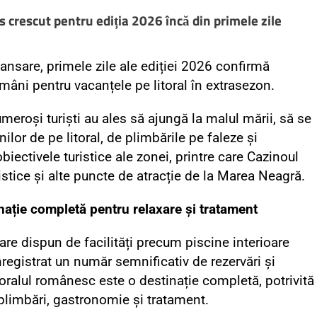
es crescut pentru ediția 2026 încă din primele zile
ansare, primele zile ale ediției 2026 confirmă
 români pentru vacanțele pe litoral în extrasezon.
eroși turiști au ales să ajungă la malul mării, să se
lor de pe litoral, de plimbările pe faleze și
ectivele turistice ale zonei, printre care Cazinoul
istice și alte puncte de atracție de la Marea Neagră.
nație completă pentru relaxare și tratament
care dispun de facilități precum piscine interioare
nregistrat un număr semnificativ de rezervări și
itoralul românesc este o destinație completă, potrivită
plimbări, gastronomie și tratament.