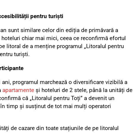
cesibilității pentru turiști
 an sunt similare celor din ediția de primăvară a
e hoteluri chiar mai mici, ceea ce reconfirmă efortul
e litoral de a menține programul „Litoralul pentru
entru turiști.
rticipante
i ani, programul marchează o diversificare vizibilă a
a
apartamente
și hoteluri de 2 stele, până la unități de
confirmă că „Litoralul pentru Toți” a devenit un
n timp și susținut de tot mai mulți operatori
tăți de cazare din toate stațiunile de pe litoralul