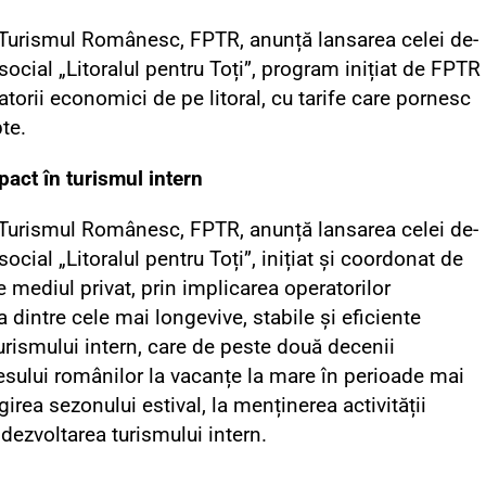
 Turismul Românesc, FPTR, anunță lansarea celei de-
social „Litoralul pentru Toți”, program inițiat de FPTR
atorii economici de pe litoral, cu tarife care pornesc
te.
pact în turismul intern
 Turismul Românesc, FPTR, anunță lansarea celei de-
social „Litoralul pentru Toți”, inițiat și coordonat de
e mediul privat, prin implicarea operatorilor
 dintre cele mai longevive, stabile și eficiente
turismului intern, care de peste două decenii
esului românilor la vacanțe la mare în perioade mai
irea sezonului estival, la menținerea activității
 dezvoltarea turismului intern.