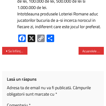
de lei, 100.000 de lei, 500.000 de lei si
1.000.000 de lei.
Intotdeauna produsele Loteriei Romane aduc
jucatorilor bucuria de a-si incerca norocul in
fiecare zi, indiferent care este jocul lor preferat.
Fa
X
C
P
ce
o
ar
b
py
ta
Se înființează Autoritatea Națională pentru Egalitate de Șanse și Sprijinirea Victimelor Infracțiunilor
Acuarelele Reginei Maria – expuse în premieră, la Londra
o
Li
je
ok
nk
az
ă
Lasă un răspuns
Adresa ta de email nu va fi publicată.
Câmpurile
obligatorii sunt marcate cu
*
Comentariu
*