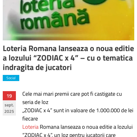
Loteria Romana lanseaza o noua editie
a lozului “ZODIAC x 4” – cu o tematica
indragita de jucatori
Social
Cele mai mari premii care pot fi castigate cu
Navigare
19
seria de loz
sept.
în
„ZODIAC x 4” sunt in valoare de 1.000.000 de lei
2025
fiecare
articole
Loteria
Romana lanseaza o noua editie a lozului
“ZODIAC x 4”, un loz pentru jucatorii care