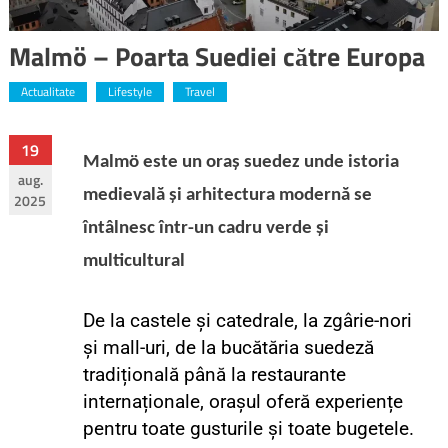
Malmö – Poarta Suediei către Europa
Actualitate
Lifestyle
Travel
19
Malmö este un oraș suedez unde istoria
aug.
medievală și arhitectura modernă se
2025
întâlnesc într-un cadru verde și
multicultural
De la castele și catedrale, la zgârie-nori
și mall-uri, de la bucătăria suedeză
tradițională până la restaurante
internaționale, orașul oferă experiențe
pentru toate gusturile și toate bugetele.