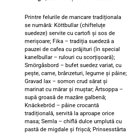
Printre felurile de mancare tradiționala
se numără: Köttbullar (chifteluțe
suedeze) servite cu cartofi și sos de
merișoare; Fika – tradiția suedeză a
pauzei de cafea cu prăjituri (în special
kanelbullar – rulouri cu scorțișoară);
Smörgåsbord – bufet suedez variat, cu
pește, carne, brânzeturi, legume și pâine;
Gravad lax – somon crud sărat și
marinat cu mărar și muștar; Ärtsoppa –
supă groasă de mazăre galbenă;
Knäckebröd – pâine crocantă
tradițională, servită la aproape orice
masa; Semla – chiflă dulce umplută cu
pastă de migdale și frișcă; Prinsesstårta