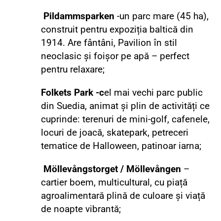
Pildammsparken
-un parc mare (45 ha),
construit pentru expoziția baltică din
1914. Are fântâni, Pavilion în stil
neoclasic și foișor pe apă – perfect
pentru relaxare;
Folkets Park -c
el mai vechi parc public
din Suedia, animat și plin de activități ce
cuprinde: terenuri de mini-golf, cafenele,
locuri de joacă, skatepark, petreceri
tematice de Halloween, patinoar iarna;
Möllevångstorget / Möllevången
–
cartier boem, multicultural, cu piață
agroalimentară plină de culoare și viață
de noapte vibrantă;