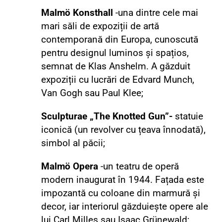
Malmö Konsthall
-una dintre cele mai
mari săli de expoziții de artă
contemporană din Europa, cunoscută
pentru designul luminos și spațios,
semnat de Klas Anshelm.
A găzduit
expoziții cu lucrări de Edvard Munch,
Van Gogh sau Paul Klee;
Sculpturae „The Knotted Gun”-
statuie
iconică (un revolver cu țeava înnodată),
simbol al păcii;
Malmö Opera
-un teatru de operă
modern inaugurat în 1944. Fațada este
impozantă cu coloane din marmură și
decor, iar interiorul găzduiește opere ale
lui Carl Milles sau Isaac Grünewald;