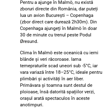
Pentru a ajunge în Malmö, nu există
zboruri directe din România, dar puteți
lua un avion București – Copenhaga
(zbor direct care durează 2h30m). Din
Copenhaga ajungeți în Malmö în doar
30 de minute cu trenul peste Podul
Øresund.
Clima în Malmö este oceanică cu ierni
blânde și veri răcoroase. Iarna
temepraturile scad uneori sub -5°C, iar
vara variază între 18–25°C, ideale pentru
plimbări și activități în aer liber.
Primăvara și toamna sunt destul de
ploioase, însă datorită spațiilor verzi,
orașul arată spectaculos în aceste
anotimpuri.