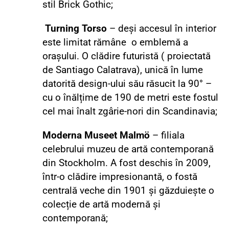
stil Brick Gothic;
Turning Torso
– deși accesul în interior
este limitat rămâne o emblemă a
orașului.
O clădire futuristă ( proiectată
de Santiago Calatrava), unică în lume
datorită design-ului său răsucit la 90° –
cu o înălțime de 190 de metri este fostul
cel mai înalt zgârie-nori din Scandinavia;
Moderna Museet Malmö
– filiala
celebrului muzeu de artă contemporană
din Stockholm.
A fost deschis în 2009,
într-o clădire impresionantă, o fos
tă
centrală
veche din 1901 și găzduiește o
colecție de artă modernă și
contemporană;