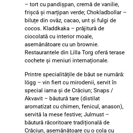
– tort cu pandișpan, cremă de vanilie,
frișcă și marțipan verde; Chokladbollar –
biluțe din ovăz, cacao, unt și fulgi de
cocos. Kladdkaka – prăjitură de
ciocolată cu interior moale,
asemănătoare cu un brownie.
Restaurantele din Lilla Torg oferă terase
cochete și meniuri internaționale.
Printre specialitățile de băut se numără:
lögg – vin fiert cu mirodenii, servit în
special iarna și de Crăciun; Snaps /
Akvavit – băutură tare (distilat
aromatizat cu chimen, fenicul, anason),
servită la mese festive; Julmust –
băutură răcoritoare tradițională de
Crăciun, asemănătoare cu o cola cu