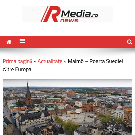
Prima pagină
»
Actualitate
»
Malmö – Poarta Suediei
către Europa