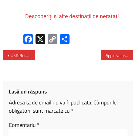
Descoperiți și alte destinații de neratat!
Fa
X
C
P
ce
o
ar
b
py
ta
USR București propune interzicerea reclamelor la jocuri de noroc și la produse din tutun încălzit
Apple va produce în India modelele iPhone 17 destinate pieței americane
o
Li
je
ok
nk
az
ă
Lasă un răspuns
Adresa ta de email nu va fi publicată.
Câmpurile
obligatorii sunt marcate cu
*
Comentariu
*