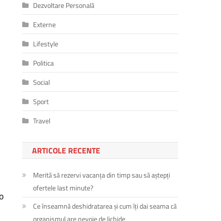
Dezvoltare Personală
Externe
Lifestyle
Politica
Social
Sport
Travel
ARTICOLE RECENTE
Merită să rezervi vacanța din timp sau să aștepți
ofertele last minute?
 o
Ce înseamnă deshidratarea și cum îți dai seama că
organismul are nevoie de lichide