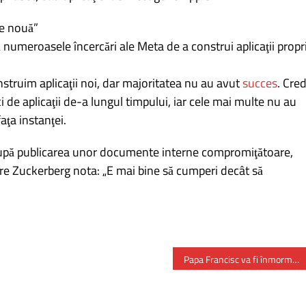
ie nouă”
umeroasele încercări ale Meta de a construi aplicaţii propri
struim aplicaţii noi, dar majoritatea nu au avut
succes
. Cre
 de aplicaţii de-a lungul timpului, iar cele mai multe nu au
faţa instanţei.
ă după publicarea unor documente interne compromiţătoare,
re Zuckerberg nota: „E mai bine să cumperi decât să
Papa Francisc va fi înmormântat sâmbătă 26- aprilie