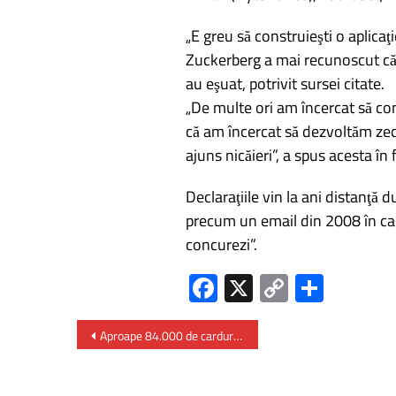
„E greu să construieşti o aplicaţ
Zuckerberg a mai recunoscut că n
au eşuat, potrivit sursei citate.
„De multe ori am încercat să con
că am încercat să dezvoltăm zeci
ajuns nicăieri”, a spus acesta în 
Declaraţiile vin la ani distanţ
precum un email din 2008 în ca
concurezi”.
Fa
X
C
P
ce
o
ar
b
py
ta
Aproape 84.000 de carduri educaționale au fost încărcate cu 500 lei – pentru elevii din medii defavorizate
o
Li
je