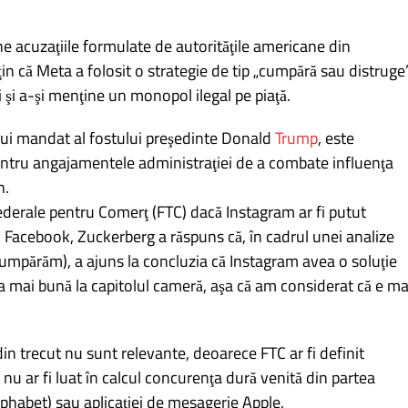
ine acuzaţiile formulate de autorităţile americane din
n că Meta a folosit o strategie de tip „cumpără sau distruge
li şi a-şi menţine un monopol ilegal pe piaţă.
ului mandat al fostului preşedinte Donald
Trump
, este
entru angajamentele administraţiei de a combate influenţa
h.
ederale pentru Comerţ (FTC) dacă Instagram ar fi putut
Facebook, Zuckerberg a răspuns că, în cadrul unei analize
cumpărăm), a ajuns la concluzia că Instagram avea o soluţie
 mai bună la capitolul cameră, aşa că am considerat că e ma
 din trecut nu sunt relevante, deoarece FTC ar fi definit
i nu ar fi luat în calcul concurenţa dură venită din partea
habet) sau aplicaţiei de mesagerie Apple.