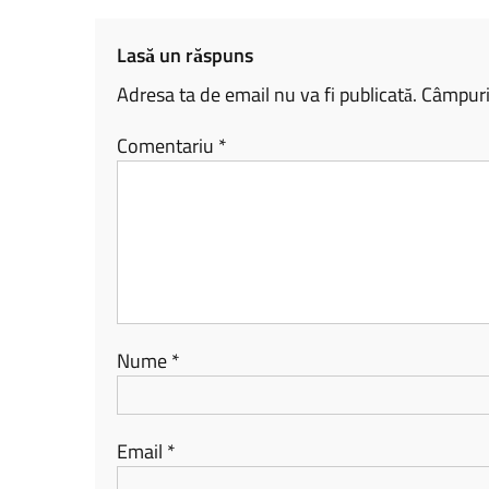
ok
nk
az
ă
Lasă un răspuns
Adresa ta de email nu va fi publicată.
Câmpuril
Comentariu
*
Nume
*
Email
*