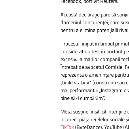
Facebook, potrivit Reuters.
articole
Această declaraţie pare să sprij
domeniul concurenţei, care susţi
pentru a elimina potenţialii riva
Procesul, iniţiat în timpul prim
considerat un test important p
excesivă a marilor companii tec
Întrebat de avocatul Comisiei F
reprezenta o ameninţare pentru 
„build vs. buy” (construim sau 
mai performantă: „Instagram era
bine să-i cumpărăm”.
Meta susţine, însă, că intenţiile
incorect piaţa reţelelor sociale ş
TikTok
(ByteDance), YouTube (Alp