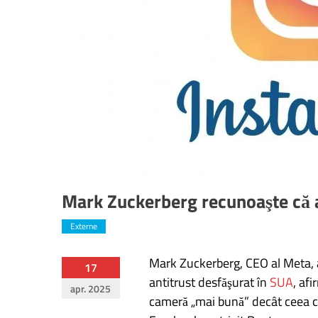
Mark Zuckerberg recunoaşte că
Externe
Mark Zuckerberg, CEO al Meta, a
Navigare
17
antitrust desfăşurat în
SUA
, af
apr. 2025
în
cameră „mai bună” decât ceea c