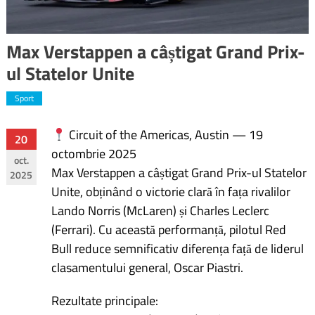
Max Verstappen a câștigat Grand Prix-
ul Statelor Unite
Sport
Circuit of the Americas, Austin — 19
Navigare
20
octombrie 2025
oct.
în
Max Verstappen a câștigat Grand Prix-ul Statelor
2025
Unite, obținând o victorie clară în fața rivalilor
articole
Lando Norris (McLaren) și Charles Leclerc
(Ferrari). Cu această performanță, pilotul Red
Bull reduce semnificativ diferența față de liderul
clasamentului general, Oscar Piastri.
Rezultate principale: