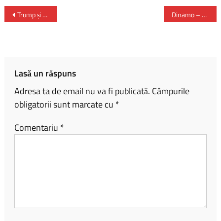
ce
o
ar
b
py
ta
Trump și Zelenski la Casa Albă: între rachete, armistițiu și speranța unei înțelegeri cu Putin
Dinamo – Rapid 0-2
o
Li
je
ok
nk
az
ă
Lasă un răspuns
Adresa ta de email nu va fi publicată.
Câmpurile
obligatorii sunt marcate cu
*
Comentariu
*