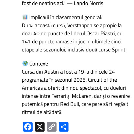
fost de neatins azi.” — Lando Norris
Implicații în clasamentul general:
După această cursă, Verstappen se apropie la
doar 40 de puncte de liderul Oscar Piastri, cu
141 de puncte rămase în joc în ultimele cinci
etape ale sezonului, inclusiv două curse Sprint.
Context:
Cursa din Austin a fost a 19-a din cele 24
programate în sezonul 2025. Circuit of the
Americas a oferit din nou spectacol, cu dueluri
intense între Ferrari și McLaren, dar și o revenire
puternică pentru Red Bull, care pare să fi regăsit
ritmul de altădată.
Fa
X
C
P