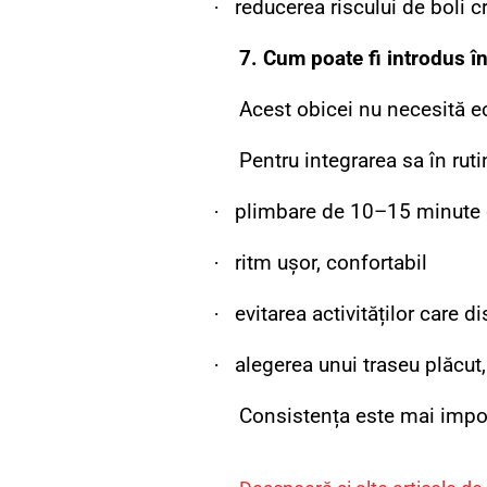
·
reducerea riscului de boli c
7. Cum poate fi introdus în
Acest obicei nu necesită e
Pentru integrarea sa în ruti
·
plimbare de 10–15 minute 
·
ritm ușor, confortabil
·
evitarea activităților care d
·
alegerea unui traseu plăcut,
Consistența este mai impor