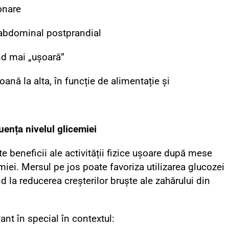
onare
 abdominal postprandial
nd mai „ușoară”
oană la alta, în funcție de alimentație și
uența nivelul glicemiei
e beneficii ale activității fizice ușoare după mese
iei. Mersul pe jos poate favoriza utilizarea glucozei
d la reducerea creșterilor bruște ale zahărului din
nt în special în contextul: