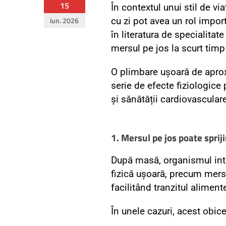
15
În contextul unui stil de vi
iun. 2026
cu zi pot avea un rol impo
în literatura de specialitate
mersul pe jos la scurt tim
O plimbare ușoară de apro
serie de efecte fiziologice
și sănătății cardiovasculare
1. Mersul pe jos poate spriji
După masă, organismul intr
fizică ușoară, precum mersu
facilitând tranzitul alimente
În unele cazuri, acest obice