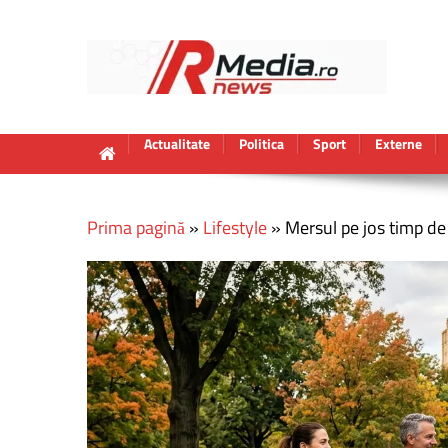
Actualitate
Politica
Sport
Externe
Prima pagină
»
Lifestyle
»
Mersul pe jos timp de