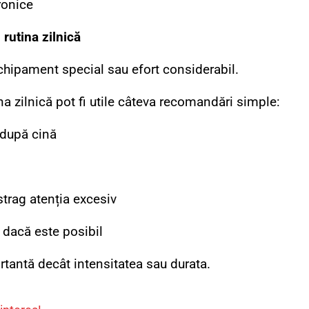
ronice
 rutina zilnică
chipament special sau efort considerabil.
na zilnică pot fi utile câteva recomandări simple:
după cină
istrag atenția excesiv
 dacă este posibil
tantă decât intensitatea sau durata.