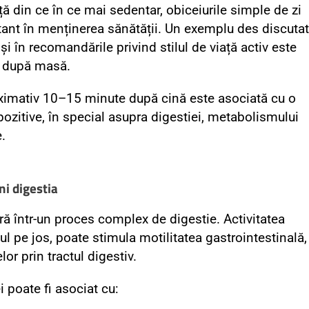
ață din ce în ce mai sedentar, obiceiurile simple de zi
rtant în menținerea sănătății. Un exemplu des discutat
 și în recomandările privind stilul de viață activ este
p după masă.
ximativ 10–15 minute după cină este asociată cu o
 pozitive, în special asupra digestiei, metabolismului
.
ni digestia
ă într-un proces complex de digestie. Activitatea
l pe jos, poate stimula motilitatea gastrointestinală,
lor prin tractul digestiv.
i poate fi asociat cu: