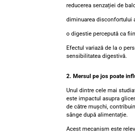
reducerea senzației de bal
diminuarea disconfortului
o digestie percepută ca fii
Efectul variază de la o pers
sensibilitatea digestivă.
2. Mersul pe jos poate infl
Unul dintre cele mai studiat
este impactul asupra glicem
de către mușchi, contribuin
sânge după alimentație.
Acest mecanism este releva