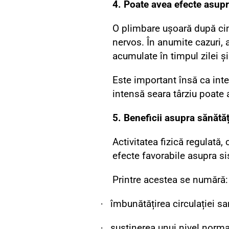
4. Poate avea efecte asupr
O plimbare ușoară după cin
nervos. În anumite cazuri, 
acumulate în timpul zilei și
Este important însă ca inte
intensă seara târziu poate 
5. Beneficii asupra sănătă
Activitatea fizică regulată,
efecte favorabile asupra si
Printre acestea se numără:
·
îmbunătățirea circulației s
·
susținerea unui nivel normal