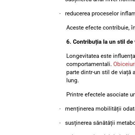
·
reducerea proceselor inflam
Aceste efecte contribuie, î
6. Contribuția la un stil d
Longevitatea este influența
comportamentali.
Obiceiur
parte dintr-un stil de viaț
lung.
Printre efectele asociate un
·
menținerea mobilității odată
·
susținerea sănătății metabo