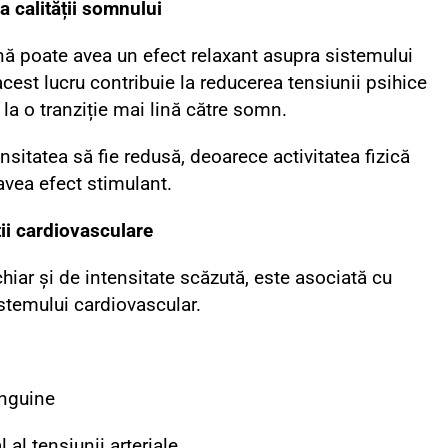
a calității somnului
ă poate avea un efect relaxant asupra sistemului
acest lucru contribuie la reducerea tensiunii psihice
 la o tranziție mai lină către somn.
nsitatea să fie redusă, deoarece activitatea fizică
avea efect stimulant.
ții cardiovasculare
 chiar și de intensitate scăzută, este asociată cu
stemului cardiovascular.
anguine
 al tensiunii arteriale