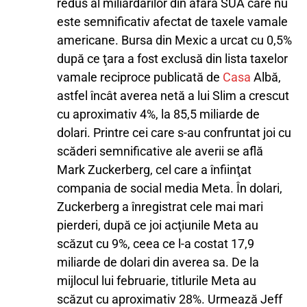
redus al miliardarilor din afara SUA care nu
este semnificativ afectat de taxele vamale
americane. Bursa din Mexic a urcat cu 0,5%
după ce ţara a fost exclusă din lista taxelor
vamale reciproce publicată de
Casa
Albă,
astfel încât averea netă a lui Slim a crescut
cu aproximativ 4%, la 85,5 miliarde de
dolari. Printre cei care s-au confruntat joi cu
scăderi semnificative ale averii se află
Mark Zuckerberg, cel care a înfiinţat
compania de social media Meta. În dolari,
Zuckerberg a înregistrat cele mai mari
pierderi, după ce joi acţiunile Meta au
scăzut cu 9%, ceea ce l-a costat 17,9
miliarde de dolari din averea sa. De la
mijlocul lui februarie, titlurile Meta au
scăzut cu aproximativ 28%. Urmează Jeff