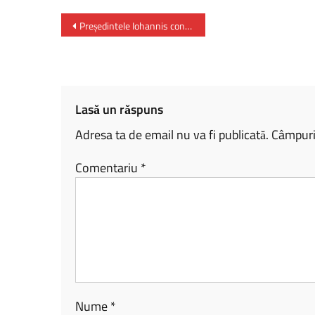
ce
o
ar
b
py
ta
Președintele Iohannis convorbire telefonică cu președintele Ucrainei, Volodimir Zelensky
o
Li
je
ok
nk
az
ă
Lasă un răspuns
Adresa ta de email nu va fi publicată.
Câmpuril
Comentariu
*
Nume
*