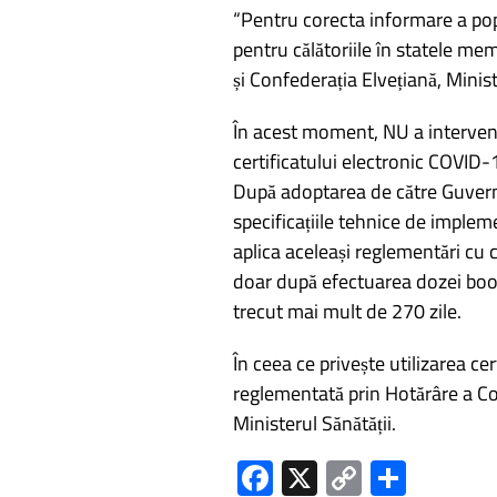
“Pentru corecta informare a popu
articole
pentru călătoriile în statele m
și Confederația Elvețiană, Minis
În acest moment, NU a intervenit
certificatului electronic COVID-19
După adoptarea de către Guvern
specificațiile tehnice de imp
aplica aceleași reglementări cu 
doar după efectuarea dozei boo
trecut mai mult de 270 zile.
În ceea ce privește utilizarea ce
reglementată prin Hotărâre a Co
Ministerul Sănătății.
Fa
X
C
P