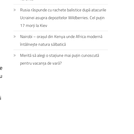
Rusia răspunde cu rachete balistice după atacurile
Ucrainei asupra depozitelor Wildberries. Cel puțin
17 morți la Kiev
Nairobi – orașul din Kenya unde Africa modernă
întâlnește natura sălbatică
Merită să alegi o stațiune mai puțin cunoscută
pentru vacanța de vară?
re
au
i