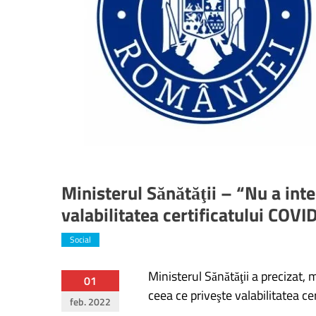
Ministerul Sănătăţii – “Nu a inte
valabilitatea certificatului COVID
Social
Ministerul Sănătăţii a precizat, 
Navigare
01
ceea ce priveşte valabilitatea cer
feb. 2022
în