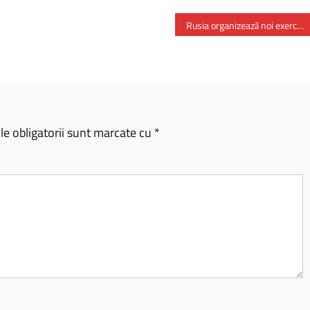
Rusia organizează noi exerciții militare în Transnistria
e obligatorii sunt marcate cu
*