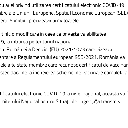
lației privind utilizarea certificatului electronic COVID-19
embre ale Uniunii Europene, Spatiul Economic European (SEE)
terul Sănătății precizează următoarele:
 nicio modificare în ceea ce privește valabilitatea
, la intrarea pe teritoriul național.
ul României a Deciziei (EU) 2021/1073 care vizează
lementare a Regulamentului european 953/2021, România va
celelalte state membre care recunosc certificatul de vaccina
ster, dacă de la încheierea schemei de vaccinare completă 
rtificatului electronic COVID-19 la nivel național, aceasta va f
mitetului Național pentru Situații de Urgență”,a transmis