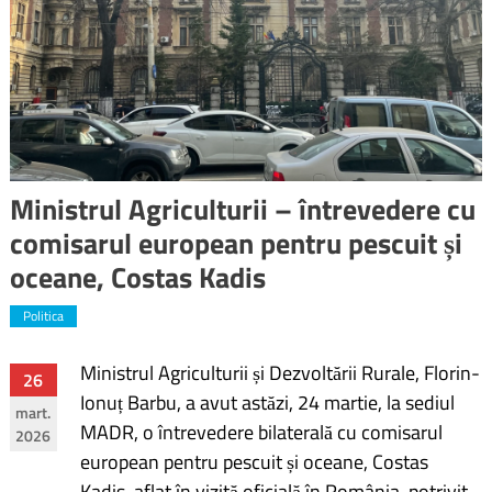
Ministrul Agriculturii – întrevedere cu
comisarul european pentru pescuit și
oceane, Costas Kadis
Politica
Ministrul Agriculturii și Dezvoltării Rurale, Florin-
Navigare
26
Ionuț Barbu, a avut astăzi, 24 martie, la sediul
mart.
în
MADR, o întrevedere bilaterală cu comisarul
2026
european pentru pescuit și oceane, Costas
articole
Kadis, aflat în vizită oficială în România, potrivit