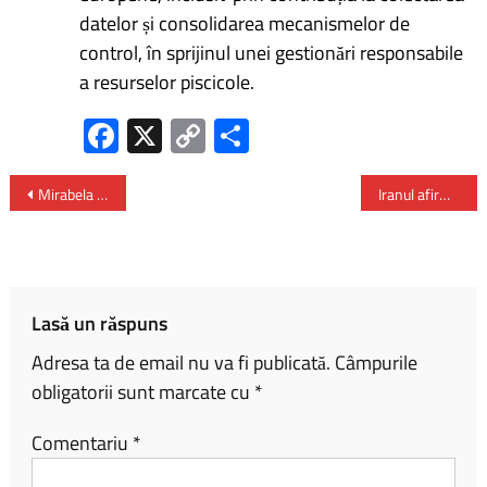
datelor și consolidarea mecanismelor de
control, în sprijinul unei gestionări responsabile
a resurselor piscicole.
Fa
X
C
P
ce
o
ar
b
py
ta
Mirabela Grădinaru – întâlnire la Washington cu conducerea American Councils for International Education
Iranul afirmă că “navele neostile” pot tranzita Strâmtoarea Ormuz
o
Li
je
ok
nk
az
ă
Lasă un răspuns
Adresa ta de email nu va fi publicată.
Câmpurile
obligatorii sunt marcate cu
*
Comentariu
*