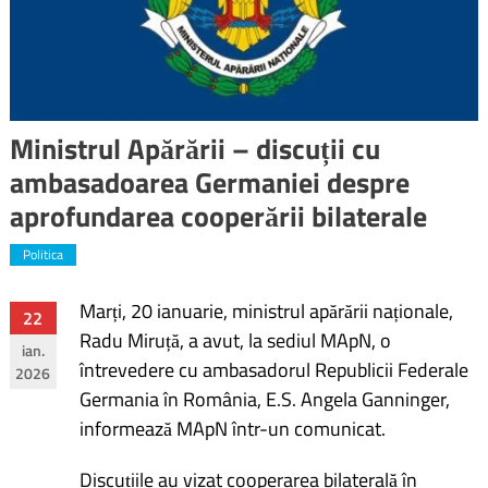
Ministrul Apărării – discuții cu
ambasadoarea Germaniei despre
aprofundarea cooperării bilaterale
Politica
Marți, 20 ianuarie, ministrul apărării naționale,
Navigare
22
Radu Miruță, a avut, la sediul MApN, o
ian.
în
întrevedere cu ambasadorul Republicii Federale
2026
Germania în România, E.S. Angela Ganninger,
articole
informează MApN într-un comunicat.
Discuțiile au vizat cooperarea bilaterală în