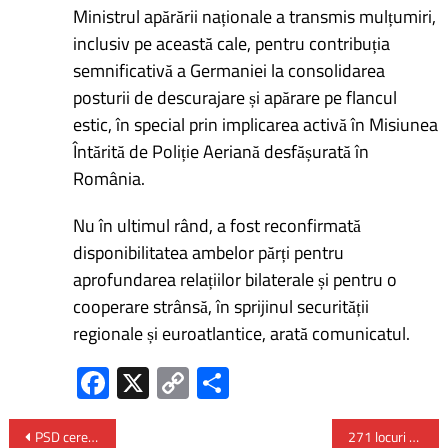
Ministrul apărării naționale a transmis mulțumiri,
inclusiv pe această cale, pentru contribuția
semnificativă a Germaniei la consolidarea
posturii de descurajare și apărare pe flancul
estic, în special prin implicarea activă în Misiunea
Întărită de Poliție Aeriană desfășurată în
România.
Nu în ultimul rând, a fost reconfirmată
disponibilitatea ambelor părți pentru
aprofundarea relațiilor bilaterale și pentru o
cooperare strânsă, în sprijinul securității
regionale și euroatlantice, arată comunicatul.
Fa
X
C
P
ce
o
ar
b
py
ta
PSD cere autorităților române să intervină urgent în chestiunea privind dubla cetățenie a românilor din Ucraina
271 locuri de muncă vacante în Spațiul Economic European