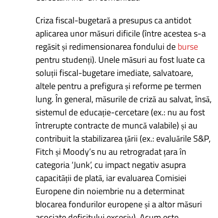
Criza fiscal-bugetară a presupus ca antidot
aplicarea unor măsuri dificile (între acestea s-a
regăsit și redimensionarea fondului de
burse
pentru studenți). Unele măsuri au fost luate ca
soluții fiscal-bugetare imediate, salvatoare,
altele pentru a prefigura și reforme pe termen
lung. În general, măsurile de criză au salvat, însă,
sistemul de educație-cercetare (ex.: nu au fost
întrerupte contracte de muncă valabile) și au
contribuit la stabilizarea țării (ex.: evaluările S&P,
Fitch și Moody’s nu au retrogradat țara în
categoria ‘Junk’, cu impact negativ asupra
capacității de plată, iar evaluarea Comisiei
Europene din noiembrie nu a determinat
blocarea fondurilor europene și a altor măsuri
asociate deficitului excesiv). Acum este