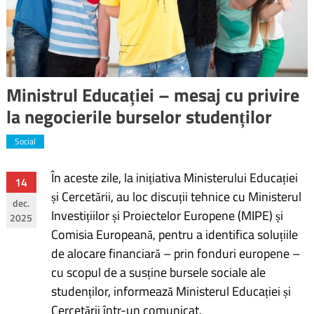
Ministrul Educației – mesaj cu privire
la negocierile burselor studenților
Social
În aceste zile, la inițiativa Ministerului Educației
Navigare
14
și Cercetării, au loc discuții tehnice cu Ministerul
dec.
în
Investițiilor și Proiectelor Europene (MIPE) și
2025
Comisia Europeană, pentru a identifica soluțiile
articole
de alocare financiară – prin fonduri europene –
cu scopul de a susține bursele sociale ale
studenților, informează Ministerul Educației și
Cercetării într-un comunicat.