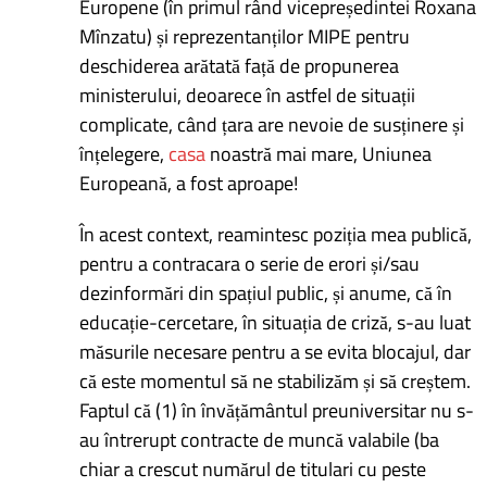
Europene (în primul rând vicepreședintei Roxana
Mînzatu) și reprezentanților MIPE pentru
deschiderea arătată față de propunerea
ministerului, deoarece în astfel de situații
complicate, când țara are nevoie de susținere și
înțelegere,
casa
noastră mai mare, Uniunea
Europeană, a fost aproape!
În acest context, reamintesc poziția mea publică,
pentru a contracara o serie de erori și/sau
dezinformări din spațiul public, și anume, că în
educație-cercetare, în situația de criză, s-au luat
măsurile necesare pentru a se evita blocajul, dar
că este momentul să ne stabilizăm și să creștem.
Faptul că (1) în învățământul preuniversitar nu s-
au întrerupt contracte de muncă valabile (ba
chiar a crescut numărul de titulari cu peste