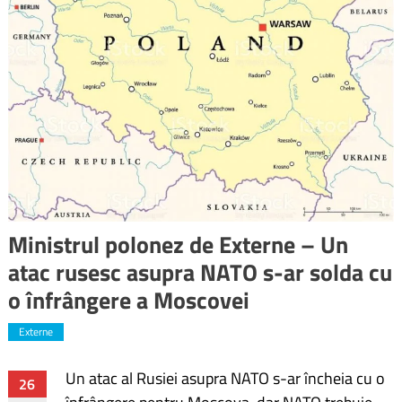
Ministrul polonez de Externe – Un
atac rusesc asupra NATO s-ar solda cu
o înfrângere a Moscovei
Externe
Un atac al Rusiei asupra NATO s-ar încheia cu o
Navigare
26