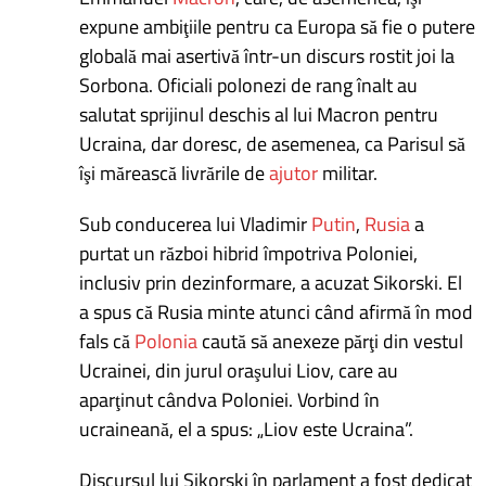
expune ambiţiile pentru ca Europa să fie o putere
globală mai asertivă într-un discurs rostit joi la
Sorbona. Oficiali polonezi de rang înalt au
salutat sprijinul deschis al lui Macron pentru
Ucraina, dar doresc, de asemenea, ca Parisul să
îşi mărească livrările de
ajutor
militar.
Sub conducerea lui Vladimir
Putin
,
Rusia
a
purtat un război hibrid împotriva Poloniei,
inclusiv prin dezinformare, a acuzat Sikorski. El
a spus că Rusia minte atunci când afirmă în mod
fals că
Polonia
caută să anexeze părţi din vestul
Ucrainei, din jurul oraşului Liov, care au
aparţinut cândva Poloniei. Vorbind în
ucraineană, el a spus: „Liov este Ucraina”.
Discursul lui Sikorski în parlament a fost dedicat