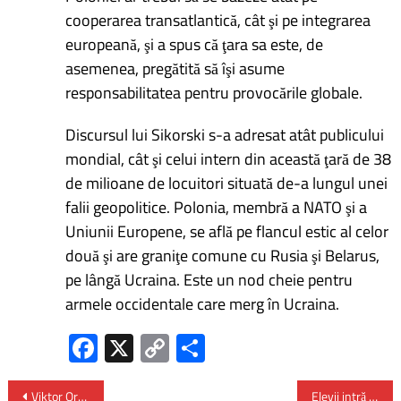
cooperarea transatlantică, cât şi pe integrarea
europeană, şi a spus că ţara sa este, de
asemenea, pregătită să îşi asume
responsabilitatea pentru provocările globale.
Discursul lui Sikorski s-a adresat atât publicului
mondial, cât şi celui intern din această ţară de 38
de milioane de locuitori situată de-a lungul unei
falii geopolitice. Polonia, membră a NATO şi a
Uniunii Europene, se află pe flancul estic al celor
două şi are graniţe comune cu Rusia şi Belarus,
pe lângă Ucraina. Este un nod cheie pentru
armele occidentale care merg în Ucraina.
Fa
X
C
P
ce
o
ar
Viktor Orban – „Ordinea mondială liberal-progresistă ar putea fi înlocuită în acest an cu una suveranistă
Elevii intră în vacanța de primăvară