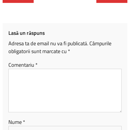
b
py
ta
o
Li
je
ok
nk
az
ă
Lasă un răspuns
Adresa ta de email nu va fi publicată.
Câmpurile
obligatorii sunt marcate cu
*
Comentariu
*
Nume
*