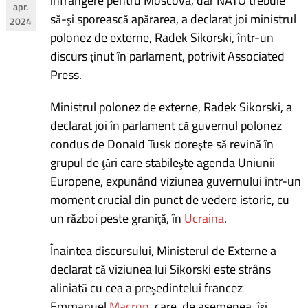
înfrângere pentru Moscova, dar NATO trebuie
apr.
în
să-şi sporească apărarea, a declarat joi ministrul
2024
polonez de externe, Radek Sikorski, într-un
articole
discurs ţinut în parlament, potrivit Associated
Press.
Ministrul polonez de externe, Radek Sikorski, a
declarat joi în parlament că guvernul polonez
condus de Donald Tusk doreşte să revină în
grupul de ţări care stabileşte agenda Uniunii
Europene, expunând viziunea guvernului într-un
moment crucial din punct de vedere istoric, cu
un război peste graniţă, în
Ucraina
.
Înaintea discursului, Ministerul de Externe a
declarat că viziunea lui Sikorski este strâns
aliniată cu cea a preşedintelui francez
Emmanuel
Macron
, care, de asemenea, îşi