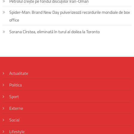
Petrolul crește pe fondul discuțiilor Iran-Oman
Spider-Man: Brand New Day pulverizează recordurile mondiale de box
office
Sorana Cîrstea, eliminată în turul al doilea la Toronto
Actualitate
Politica
Sport
Externe
Social
Lifestyle