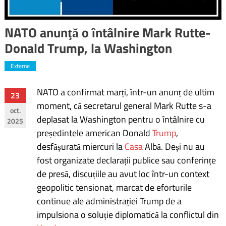
NATO anunţă o întâlnire Mark Rutte-
Donald Trump, la Washington
Externe
NATO a confirmat marți, într-un anunț de ultim
Navigare
23
moment, că secretarul general Mark Rutte s-a
oct.
în
deplasat la Washington pentru o întâlnire cu
2025
președintele american Donald
Trump
,
articole
desfășurată miercuri la
Casa
Albă. Deși nu au
fost organizate declarații publice sau conferințe
de presă, discuțiile au avut loc într-un context
geopolitic tensionat, marcat de eforturile
continue ale administrației Trump de a
impulsiona o soluție diplomatică la conflictul din