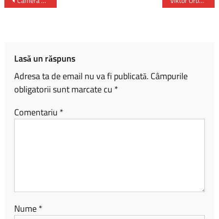
b
py
ta
Camera Deputaților a adoptat Legea RCA – trotinetele și bicicletele electrice, incluse în asigurarea obligatorie
Viktor Orban afirmă că pregătirile pentru summitul Trump-Putin continuă
o
Li
je
ok
nk
az
ă
Lasă un răspuns
Adresa ta de email nu va fi publicată.
Câmpurile
obligatorii sunt marcate cu
*
Comentariu
*
Nume
*