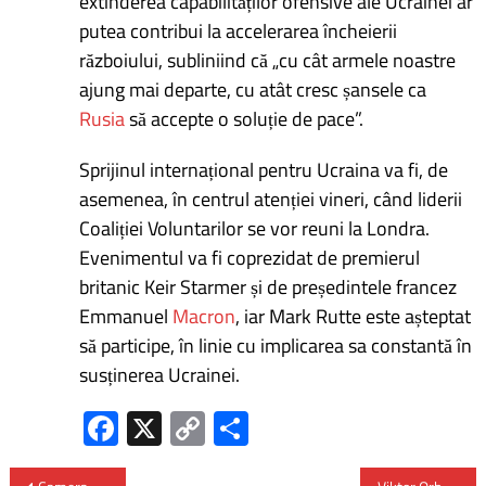
extinderea capabilităților ofensive ale Ucrainei ar
putea contribui la accelerarea încheierii
războiului, subliniind că „cu cât armele noastre
ajung mai departe, cu atât cresc șansele ca
Rusia
să accepte o soluție de pace”.
Sprijinul internațional pentru Ucraina va fi, de
asemenea, în centrul atenției vineri, când liderii
Coaliției Voluntarilor se vor reuni la Londra.
Evenimentul va fi coprezidat de premierul
britanic Keir Starmer și de președintele francez
Emmanuel
Macron
, iar Mark Rutte este așteptat
să participe, în linie cu implicarea sa constantă în
susținerea Ucrainei.
Fa
X
C
P
ce
o
ar