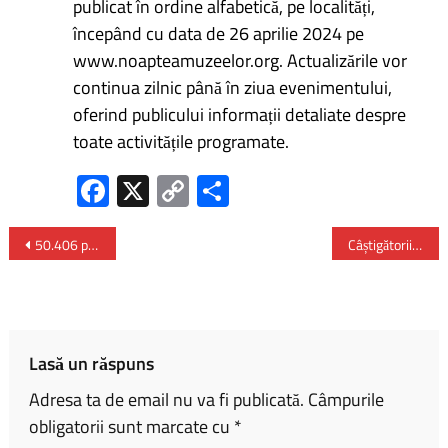
publicat în ordine alfabetică, pe localități,
începând cu data de 26 aprilie 2024 pe
www.noapteamuzeelor.org. Actualizările vor
continua zilnic până în ziua evenimentului,
oferind publicului informații detaliate despre
toate activitățile programate.
Fa
X
C
P
ce
o
ar
b
py
ta
50.406 persoane angajate prin intermediul ANOFM – în primele trei luni ale anului 2024
Câștigătorii Galei Premiilor Laureus – Novak Djokovic a fost ales sportivul anului
o
Li
je
ok
nk
az
ă
Lasă un răspuns
Adresa ta de email nu va fi publicată.
Câmpurile
obligatorii sunt marcate cu
*