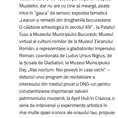
Muzeelor, dar nu are cu cine să meargă, poate
intra în ”gașca” de seniori; expoziția tematică
„Leacuri și remedii din drogheriile bucureștene.
O călătorie arheologică în secolul XIX” , la Palatul
Suțu a Muzeului Municipiului București; Muzeul
virtual al culturii romilor de la Muzeul Țăranului
Român; o reprezentație a gladiatorilor Imperiului
Roman, coordonată de Ludus Ursus Nigrus, de
la Școala de Gladiatori, la Muzeul Municipiului
Dej; „Alai nocturn. Noi povești în case vechi” –
debutul unui program de revitalizare a
interesului din mediul privat și ONG-uri pentru
conștientizarea importanței salvării
patrimoniului moștenit, la April Hub în Craiova; o
serie de intervenții și experimente artistice în
mai multe spații iconice ale orașului Iași, propuse