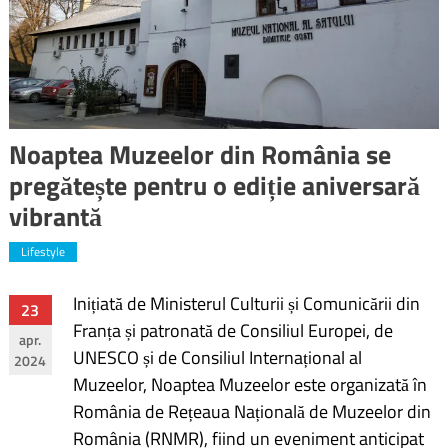
Noaptea Muzeelor din România se
pregătește pentru o ediție aniversară
vibrantă
Lifestyle
Inițiată de Ministerul Culturii și Comunicării din
Navigare
23
Franța și patronată de Consiliul Europei, de
apr.
în
UNESCO și de Consiliul Internațional al
2024
Muzeelor, Noaptea Muzeelor este organizată în
articole
România de Rețeaua Națională de Muzeelor din
România (RNMR), fiind un eveniment anticipat