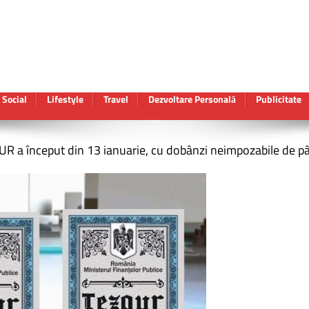
Social
Lifestyle
Travel
Dezvoltare Personală
Publicitate
UR a început din 13 ianuarie, cu dobânzi neimpozabile de pâ