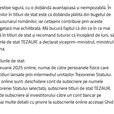
nvestiție sigură, cu o dobândă avantajoasă și neimpozabilă. În
nilor în titluri de stat este că dobânda plătită din bugetul de
uzunarul românilor, iar cetățenii contribuie prin aceste
etară mai echilibrată. Mă bucură faptul că din ce în ce mai
 în titluri de stat și recomand tuturor că începând de luni, s
rile de stat TEZAUR.’ a declarat viceprim-ministrul, ministrul
na.
urile de stat:
bruarie 2025 online, numai de către persoanele fizice care
tluri lansate prin intermediul unităților Trezoreriei Statului.
te online sunt: deschidere cont de subscriere pe numele
zoreriei Statului selectată, subscriere titluri de stat TEZAUR,
e subscriere al investitorului către un cont bancar pe
 multe detalii cu privire la subscrierile online accesați Ghid