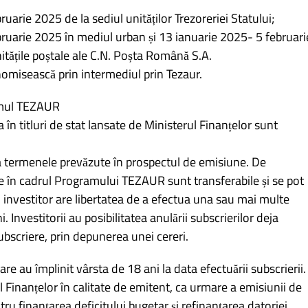
uarie 2025 de la sediul unităților Trezoreriei Statului;
bruarie 2025 în mediul urban și 13 ianuarie 2025- 5 februari
itățile poștale ale C.N. Poșta Română S.A.
nomisească prin intermediul prin Tezaur.
ramul TEZAUR
a în titluri de stat lansate de Ministerul Finanțelor sunt
la termenele prevăzute în prospectul de emisiune. De
se în cadrul Programului TEZAUR sunt transferabile și se pot
 investitor are libertatea de a efectua una sau mai multe
. Investitorii au posibilitatea anulării subscrierilor deja
bscriere, prin depunerea unei cereri.
are au împlinit vârsta de 18 ani la data efectuării subscrierii.
 Finanțelor în calitate de emitent, ca urmare a emisiunii de
pentru finanțarea deficitului bugetar și refinanțarea datoriei