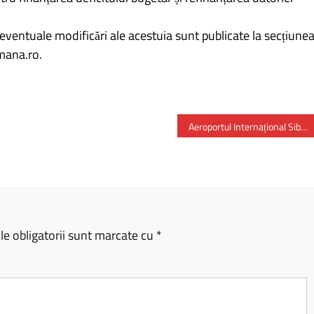
eventuale modificări ale acestuia sunt publicate la secțiune
mana.ro.
Aeroportul Internațional Sibiu a încheiat anul 2024 cu un nou record de pasageri
e obligatorii sunt marcate cu
*