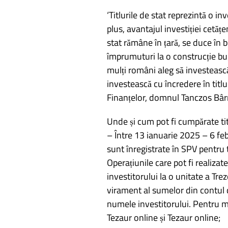
articole
‘Titlurile de stat reprezintă o i
plus, avantajul investiției cetățe
stat rămâne în țară, se duce în b
împrumuturi la o construcție bug
mulți români aleg să investească
investească cu încredere în titlu
Finanțelor, domnul Tanczos Bâr
Unde și cum pot fi cumpărate titl
– Între 13 ianuarie 2025 – 6 fe
sunt înregistrate în SPV pentru ti
Operațiunile care pot fi realiza
investitorului la o unitate a Tre
virament al sumelor din contul d
numele investitorului. Pentru mai
Tezaur online și Tezaur online;