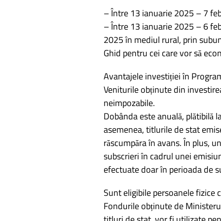
– Între 13 ianuarie 2025 – 7 febr
– Între 13 ianuarie 2025 – 6 fe
2025 în mediul rural, prin subun
Ghid pentru cei care vor să eco
Avantajele investiției în Prog
Veniturile obținute din investire
neimpozabile.
Dobânda este anuală, plătibilă 
asemenea, titlurile de stat emi
răscumpăra în avans. În plus, un
subscrieri în cadrul unei emisiuni
efectuate doar în perioada de su
Sunt eligibile persoanele fizice c
Fondurile obținute de Ministerul
titluri de stat, vor fi utilizate 