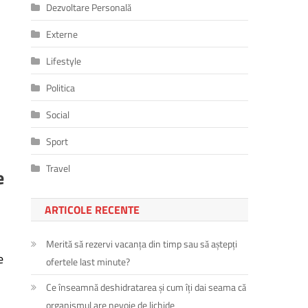
Dezvoltare Personală
Externe
Lifestyle
Politica
Social
Sport
Travel
e
ARTICOLE RECENTE
Merită să rezervi vacanța din timp sau să aștepți
e
ofertele last minute?
Ce înseamnă deshidratarea și cum îți dai seama că
organismul are nevoie de lichide