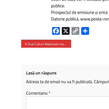
publice.
Prospectul de emisiune și orice 
Datorie publică, www.posta-ro
Fa
X
C
P
ce
o
ar
b
py
ta
Ziua Culturii Naționale marchează în acest an 175 de ani de la nașterea lui Mihai Eminescu
o
Li
je
ok
nk
az
ă
Lasă un răspuns
Adresa ta de email nu va fi publicată.
Câmpuril
Comentariu
*