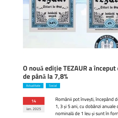
O nouă ediție TEZAUR a început 
de până la 7,8%
Actualitate
Social
Românii pot învești, începând de 
Navigare
14
1, 3 și 5 ani, cu dobânzi anuale d
ian. 2025
în
nominală de 1 leu și sunt în for