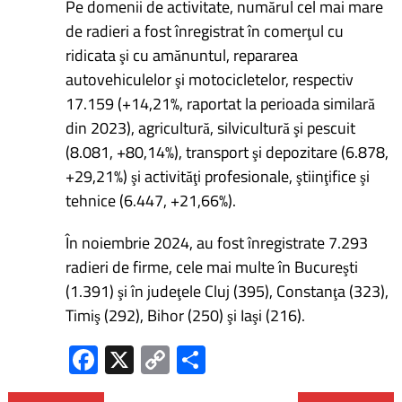
Pe domenii de activitate, numărul cel mai mare
de radieri a fost înregistrat în comerţul cu
ridicata şi cu amănuntul, repararea
autovehiculelor şi motocicletelor, respectiv
17.159 (+14,21%, raportat la perioada similară
din 2023), agricultură, silvicultură şi pescuit
(8.081, +80,14%), transport şi depozitare (6.878,
+29,21%) şi activităţi profesionale, ştiinţifice şi
tehnice (6.447, +21,66%).
În noiembrie 2024, au fost înregistrate 7.293
radieri de firme, cele mai multe în Bucureşti
(1.391) şi în judeţele Cluj (395), Constanţa (323),
Timiş (292), Bihor (250) şi Iaşi (216).
Fa
X
C
P
ce
o
ar