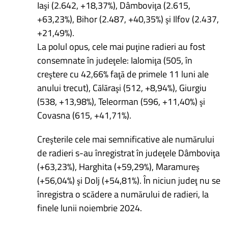
Iaşi (2.642, +18,37%), Dâmboviţa (2.615,
+63,23%), Bihor (2.487, +40,35%) şi Ilfov (2.437,
+21,49%).
La polul opus, cele mai puţine radieri au fost
consemnate în judeţele: Ialomiţa (505, în
creştere cu 42,66% faţă de primele 11 luni ale
anului trecut), Călăraşi (512, +8,94%), Giurgiu
(538, +13,98%), Teleorman (596, +11,40%) şi
Covasna (615, +41,71%).
Creşterile cele mai semnificative ale numărului
de radieri s-au înregistrat în judeţele Dâmboviţa
(+63,23%), Harghita (+59,29%), Maramureş
(+56,04%) şi Dolj (+54,81%). În niciun judeţ nu se
înregistra o scădere a numărului de radieri, la
finele lunii noiembrie 2024.