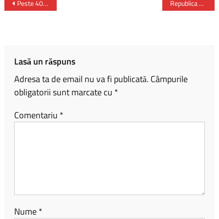
b
py
ta
Peste 40000 de bucureşteni au activat energia Noului An în Parcul Titan din Sectorul 3
Republica Cehă îşi redeschide ambasada la Damasc pentru a ajuta SUA
o
Li
je
ok
nk
az
ă
Lasă un răspuns
Adresa ta de email nu va fi publicată.
Câmpurile
obligatorii sunt marcate cu
*
Comentariu
*
Nume
*