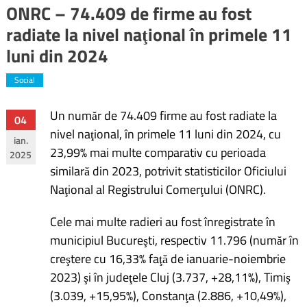
ONRC – 74.409 de firme au fost
radiate la nivel naţional în primele 11
luni din 2024
Social
Un număr de 74.409 firme au fost radiate la
Navigare
04
nivel naţional, în primele 11 luni din 2024, cu
ian.
în
23,99% mai multe comparativ cu perioada
2025
similară din 2023, potrivit statisticilor Oficiului
articole
Naţional al Registrului Comerţului (ONRC).
Cele mai multe radieri au fost înregistrate în
municipiul Bucureşti, respectiv 11.796 (număr în
creştere cu 16,33% faţă de ianuarie-noiembrie
2023) şi în judeţele Cluj (3.737, +28,11%), Timiş
(3.039, +15,95%), Constanţa (2.886, +10,49%),