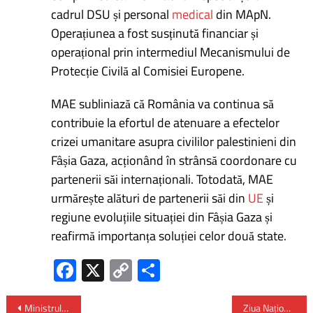
cadrul DSU și personal
medical
din MApN.
Operațiunea a fost susținută financiar și
operațional prin intermediul Mecanismului de
Protecție Civilă al Comisiei Europene.
MAE subliniază că România va continua să
contribuie la efortul de atenuare a efectelor
crizei umanitare asupra civililor palestinieni din
Fâșia Gaza, acționând în strânsă coordonare cu
partenerii săi internaționali. Totodată, MAE
urmărește alături de partenerii săi din
UE
și
regiune evoluțiile situației din Fâșia Gaza și
reafirmă importanța soluției celor două state.
Fa
X
C
P
ce
o
ar
Ministrul Educației și Cercetării – întâlnire cu elevii din «Centrul de Jurnalism» și cu profesorii acestora
Ziua Națională a Republicii Austria – sărbătorită la Sibiu