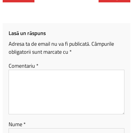
b
py
ta
o
Li
je
ok
nk
az
ă
Lasă un răspuns
Adresa ta de email nu va fi publicată.
Câmpurile
obligatorii sunt marcate cu
*
Comentariu
*
Nume
*