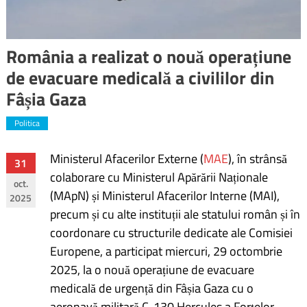
România a realizat o nouă operațiune
de evacuare medicală a civililor din
Fâșia Gaza
Politica
Ministerul Afacerilor Externe (
MAE
), în strânsă
Navigare
31
colaborare cu Ministerul Apărării Naționale
oct.
în
(MApN) și Ministerul Afacerilor Interne (MAI),
2025
precum și cu alte instituții ale statului român și în
articole
coordonare cu structurile dedicate ale Comisiei
Europene, a participat miercuri, 29 octombrie
2025, la o nouă operațiune de evacuare
medicală de urgență din Fâșia Gaza cu o
aeronavă militară C-130 Hercules a Forțelor